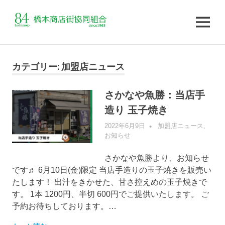
MENU
コ
ン
カテゴリー:
加盟店ニュース
テ
ン
さかなや魚勝：当店手
ツ
造り 玉子焼き
へ
ス
2022年6月9日
管理者
加盟店ニュース
,
キ
お知らせ
ッ
プ
さかなや魚勝より、お知らせ
です♬ 6月10日(金)限定 当店手造りの玉子焼きを販売い
たします！ 出汁をきかせた、甘さ控えめの玉子焼きで
す。 1本 1200円、半切 600円でご提供いたします。 ご
予約お待ちしております。…