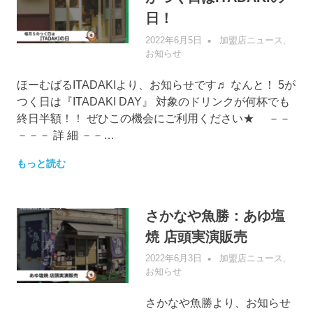
日！
2022年6月5日
管理者
加盟店ニュース
,
お知らせ
ほーむばるITADAKIより、お知らせです♬ なんと！ 5が
つく日は『ITADAKI DAY』 対象のドリンクが何杯でも
終日半額！！ ぜひこの機会にご利用ください★ －－
－－－ 詳 細 －－…
もっと読む
さかなや魚勝：あゆ塩
焼 店頭実演販売
2022年6月3日
管理者
加盟店ニュース
,
お知らせ
さかなや魚勝より、お知らせ