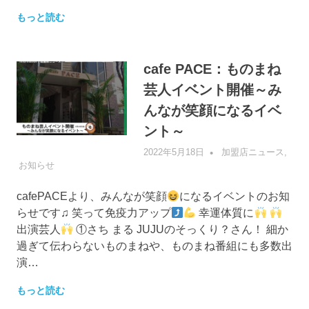
もっと読む
cafe PACE：ものまね
芸人イベント開催～み
んなが笑顔になるイベ
ント～
2022年5月18日
管理者
加盟店ニュース
,
お知らせ
cafePACEより、みんなが笑顔
になるイベントのお知
らせです♫ 笑って免疫力アップ
幸運体質に
出演芸人
①さち まる JUJUのそっくり？さん！ 細か
過ぎて伝わらないものまねや、ものまね番組にも多数出
演…
もっと読む