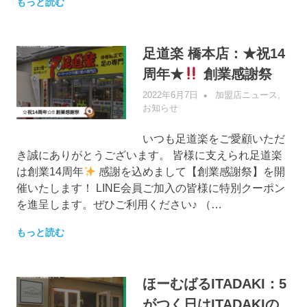
もっと読む
足道楽 橋本店：★祝14
周年★
創業感謝祭
2022年6月7日
管理者
加盟店ニュース
,
お知らせ
いつも足道楽をご愛顧いただ
き誠にありがとうございます。 皆様に支えられ足道楽
は創業14周年
感謝を込めまして【創業感謝祭】を開
催いたします！ LINE会員ご加入の皆様に特別クーポン
を進呈します。ぜひご利用ください♪ （…
もっと読む
ほーむばるITADAKI：5
がつく日はITADAKIの