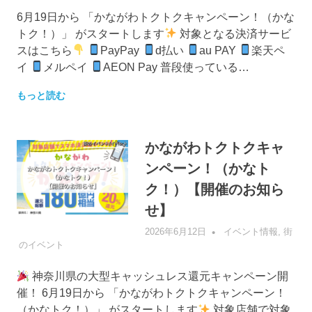
6月19日から 「かながわトクトクキャンペーン！（かな
トク！）」 がスタートします
対象となる決済サービ
スはこちら
PayPay
d払い
au PAY
楽天ペ
イ
メルペイ
AEON Pay 普段使っている…
もっと読む
かながわトクトクキャ
ンペーン！（かなト
ク！）【開催のお知ら
せ】
2026年6月12日
管理者
イベント情報
,
街
のイベント
神奈川県の大型キャッシュレス還元キャンペーン開
催！ 6月19日から 「かながわトクトクキャンペーン！
（かなトク！）」 がスタートします
対象店舗で対象