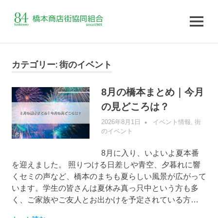
MENU
コ
ン
カテゴリー:
街のイベント
テ
ン
8月の橋本まとめ｜今月
ツ
の見どころは？
へ
ス
2026年8月1日
管理者
イベント情報
,
街
キ
のイベント
ッ
プ
8月に入り、いよいよ夏本番
を迎えました。 照りつける日差しや青空、夕暮れに響
くセミの声など、橋本のまちも夏らしい風景が広がって
います。学生の皆さんは夏休み真っ只中という方も多
く、ご家族やご友人とお出かけを予定されている方…