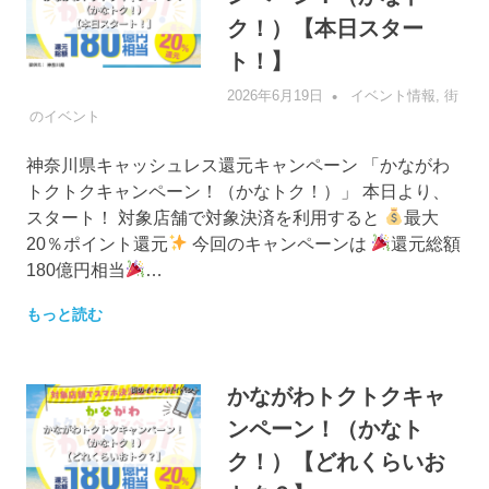
ク！）【本日スター
ト！】
2026年6月19日
管理者
イベント情報
,
街
のイベント
神奈川県キャッシュレス還元キャンペーン 「かながわ
トクトクキャンペーン！（かなトク！）」 本日より、
スタート！ 対象店舗で対象決済を利用すると
最大
20％ポイント還元
今回のキャンペーンは
還元総額
180億円相当
…
もっと読む
かながわトクトクキャ
ンペーン！（かなト
ク！）【どれくらいお