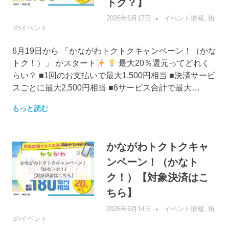
トク？】
2026年6月17日
管理者
イベント情報
,
街
のイベント
6月19日から 「かながわトクトクキャンペーン！（かな
トク！）」 がスタート
最大20％還元ってどれく
らい？ ■1回のお支払いで最大1,500円相当 ■決済サービ
スごとに最大2,500円相当 ■6サービス合計で最大…
もっと読む
かながわトクトクキャ
ンペーン！（かなト
ク！）【対象決済はこ
ちら】
2026年6月14日
管理者
イベント情報
,
街
のイベント