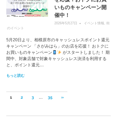
いものキャンペーン開
催中！
2026年5月27日
管理者
イベント情報
,
街
のイベント
5月20日より、相模原市のキャッシュレスポイント還元
キャンペーン 「さがみはら」のお店を応援！ おトクに
お買いものキャンペーン
がスタートしました！ 期
間中、対象店舗で対象キャッシュレス決済を利用する
と、ポイント還元…
もっと読む
投
次
1
2
3
35
»
…
の
稿
記
事