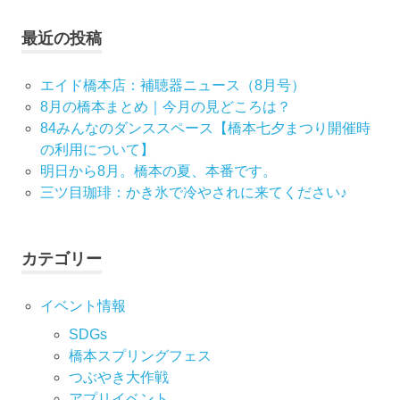
ナ
最近の投稿
ビ
ゲ
エイド橋本店：補聴器ニュース（8月号）
8月の橋本まとめ｜今月の見どころは？
ー
84みんなのダンススペース【橋本七夕まつり開催時
の利用について】
シ
明日から8月。橋本の夏、本番です。
ョ
三ツ目珈琲：かき氷で冷やされに来てください♪
ン
カテゴリー
イベント情報
SDGs
橋本スプリングフェス
つぶやき大作戦
アプリイベント