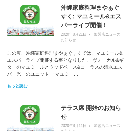
沖縄家庭料理まやぁぐ
すく: マユミール&エス
パーライブ開催！
2020年8月21日
管理者
加盟店ニュース
,
お知らせ
この度、沖縄家庭料理まやぁぐすくでは、マユミール&
エスパーライブ開催する事となりした。 ヴォーカル&ギ
ターのマユミールとウッドベース&コーラスの清水エス
パー光一のユニット 「マユミー…
もっと読む
テラス席 開始のお知ら
せ
2020年8月11日
管理者
加盟店ニュース
,