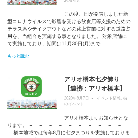
お知らせ
この度、国が発表しました新
型コロナウイルスで影響を受ける飲食店等支援のための
テラス席やテイクアウトなどの路上営業に対する道路占
用を、当組合も実施する事となりました。 対象店舗に
て実施しており、期間は11月30日(月)まで…
もっと読む
アリオ橋本七夕飾り
【連携：アリオ橋本】
2020年8月7日
管理者
イベント情報
,
街
のイベント
アリオ橋本よりお知らせとな
ります。 － － － － － － － － － －
－ 橋本地域では毎年8月に七夕まつりを実施しておりま