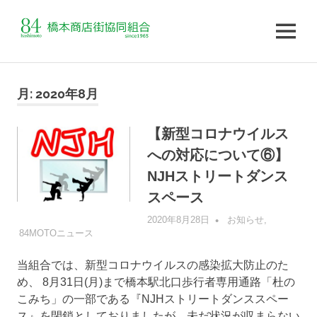
MENU
コ
ン
月:
2020年8月
テ
ン
【新型コロナウイルス
ツ
への対応について⑥】
へ
ス
NJHストリートダンス
キ
スペース
ッ
2020年8月28日
管理者
お知らせ
,
プ
84MOTOニュース
当組合では、新型コロナウイルスの感染拡大防止のた
め、 8月31日(月)まで橋本駅北口歩行者専用通路「杜の
こみち」の一部である『NJHストリートダンススペー
ス』を閉鎖としておりましたが、未だ状況が収まらない