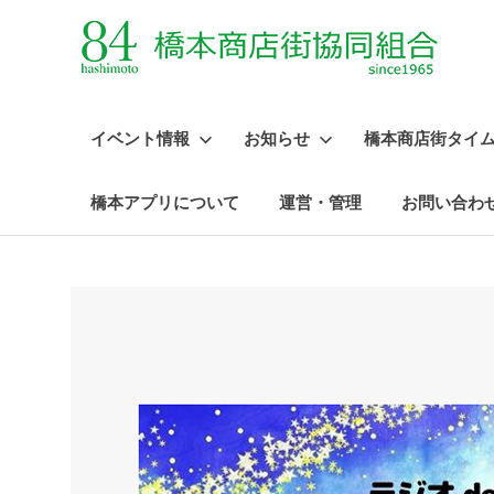
イベント情報
お知らせ
橋本商店街タイ
橋本アプリについて
運営・管理
お問い合わ
コ
ン
テ
ン
ツ
へ
ス
キ
ッ
プ