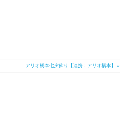
次
アリオ橋本七夕飾り【連携：アリオ橋本】
の
記
事: