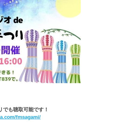
リでも聴取可能です！
pla.com/fmsagami/