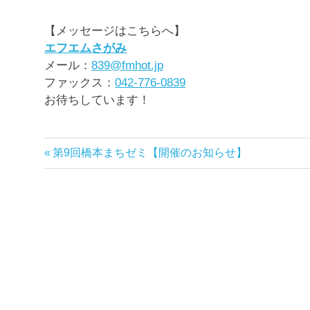
【メッセージはこちらへ】
エフエムさがみ
メール：
839@fmhot.jp
ファックス：
042-776-0839
お待ちしています！
前
第9回橋本まちゼミ【開催のお知らせ】
投
の
稿
記
事:
ナ
ビ
ゲ
ー