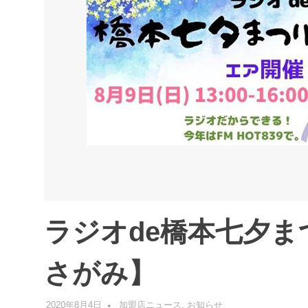
ラジオde橋本七夕
さがみ】
2020年8月4日
管理者
加盟店ニュース
,
お知らせ