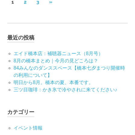
投
次
1
2
3
»
の
稿
記
事
ナ
最近の投稿
ビ
ゲ
エイド橋本店：補聴器ニュース（8月号）
8月の橋本まとめ｜今月の見どころは？
ー
84みんなのダンススペース【橋本七夕まつり開催時
の利用について】
シ
明日から8月。橋本の夏、本番です。
ョ
三ツ目珈琲：かき氷で冷やされに来てください♪
ン
カテゴリー
イベント情報