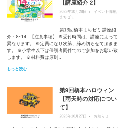
【講座紹介 2】
2023年10月28日
管理者
イベント情報
,
まちゼミ
第13回橋本まちゼミ 講座紹
介：8~14 【注意事項】 ※受付時間は、講座によって
異なります。 ※定員になり次第、締め切らせて頂きま
す。 ※小学生以下は保護者同伴でのご参加をお願い致
します。 ※材料費は原則…
もっと読む
第9回橋本ハロウィン
【雨天時の対応につい
て】
2023年10月27日
管理者
お知らせ