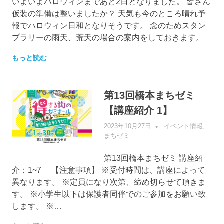
いよいよハロウィンまであと2日となりました。 皆さん
仮装の準備は整いましたか？ 天気も今のところ晴れ予
報でハロウィン日和となりそうです。 念のためスタン
プラリーの雨天、荒天の場合の案内をしておきます。
もっと読む
第13回橋本まちゼミ
【講座紹介 1】
2023年10月27日
管理者
イベント情報
,
まちゼミ
第13回橋本まちゼミ 講座紹
介：1~7 【注意事項】 ※受付時間は、講座によって
異なります。 ※定員になり次第、締め切らせて頂きま
す。 ※小学生以下は保護者同伴でのご参加をお願い致
します。 ※…