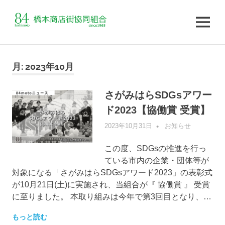
MENU
コ
ン
月:
2023年10月
テ
ン
さがみはらSDGsアワー
ツ
ド2023【協働賞 受賞】
へ
ス
2023年10月31日
管理者
お知らせ
キ
ッ
この度、SDGsの推進を行っ
プ
ている市内の企業・団体等が
対象になる「さがみはらSDGsアワード2023」の表彰式
が10月21日(土)に実施され、当組合が『 協働賞 』 受賞
に至りました。 本取り組みは今年で第3回目となり、…
もっと読む