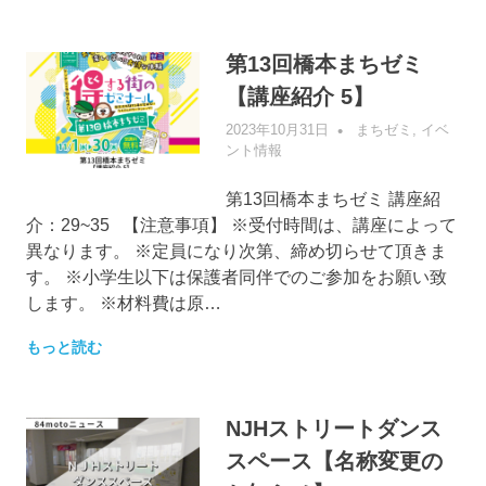
第13回橋本まちゼミ
【講座紹介 5】
2023年10月31日
管理者
まちゼミ
,
イベ
ント情報
第13回橋本まちゼミ 講座紹
介：29~35 【注意事項】 ※受付時間は、講座によって
異なります。 ※定員になり次第、締め切らせて頂きま
す。 ※小学生以下は保護者同伴でのご参加をお願い致
します。 ※材料費は原…
もっと読む
NJHストリートダンス
スペース【名称変更の