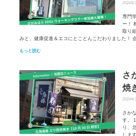
2024年
専門
ー！ 
取り
みと、健康促進＆エコにとことんこだわりました！ 
もっと読む
さ
焼
2024年
さか
す。 
り、北
しま