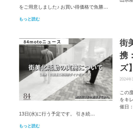
をご用意しました♪ お買い得価格で魚勝…
もっと読む
街
携
ズ
2024年
この
をキ
催日：
13日(水)に行う予定です。 引き続…
もっと読む