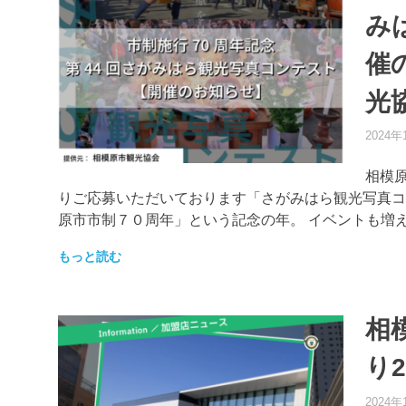
み
催
光
2024年
相模
りご応募いただいております「さがみはら観光写真コ
原市市制７０周年」という記念の年。 イベントも増
もっと読む
相
り2
2024年