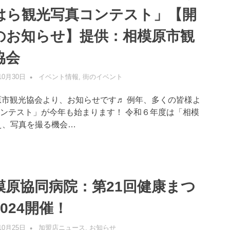
はら観光写真コンテスト」【開
のお知らせ】提供：相模原市観
協会
10月30日
管理者
イベント情報
,
街のイベント
原市観光協会より、お知らせです♬ 例年、多くの皆様よ
ンテスト」が今年も始まります！ 令和６年度は「相模
え、写真を撮る機会…
模原協同病院：第21回健康まつ
024開催！
10月25日
管理者
加盟店ニュース
,
お知らせ