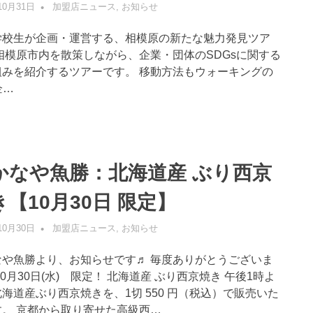
10月31日
管理者
加盟店ニュース
,
お知らせ
学校生が企画・運営する、相模原の新たな魅力発見ツア
相模原市内を散策しながら、企業・団体のSDGsに関する
組みを紹介するツアーです。 移動方法もウォーキングの
企…
かなや魚勝：北海道産 ぶり西京
き【10月30日 限定】
10月30日
管理者
加盟店ニュース
,
お知らせ
なや魚勝より、お知らせです♬ 毎度ありがとうございま
10月30日(水) 限定！ 北海道産 ぶり西京焼き 午後1時よ
海道産ぶり西京焼きを、1切 550 円（税込）で販売いた
す。 京都から取り寄せた高級西…