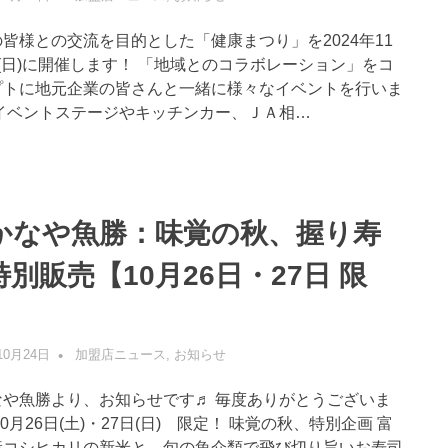
皆様との交流を目的とした「健康まつり」を2024年11
(日)に開催します！ 「地域とのコラボレーション」をコ
プトに地元企業の皆さんと一緒に様々なイベントを行いま
 イベントステージやキッチンカー、ＪＡ相…
かなや魚勝：味覚の秋、握り寿
特別販売【10月26日・27日 限
】
10月24日
管理者
加盟店ニュース
,
お知らせ
なや魚勝より、お知らせです♬ 毎度ありがとうございま
10月26日(土)・27日(日) 限定！ 味覚の秋、特別企画 富
産コシヒカリの新米と、旬の魚介類で飛び切り旨いお寿司