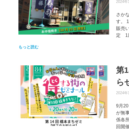
2024年
さか
す。 
販売
定 1
もっと読む
第
ら
2024年
9月2
が無
係各
回開