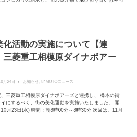
美化活動の実施について【連
：三菱重工相模原ダイナボアー
】
10月24日
管理者
お知らせ
,
84MOTOニュース
度、三菱重工相模原ダイナボアーズと連携し、 橋本の街
レイにするべく、街の美化運動を実施いたしました。 開
10月23日(水) 時間：朝8時00分～8時30分 次回は、11月