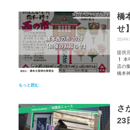
橋
せ
2024年
提供
本
店の
橋本
もっと読む
さ
23