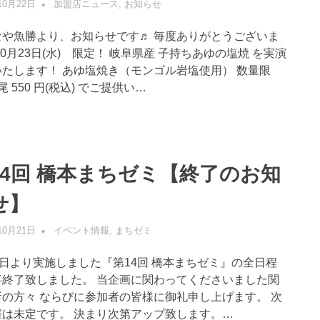
10月22日
管理者
加盟店ニュース
,
お知らせ
なや魚勝より、お知らせです♬ 毎度ありがとうございま
10月23日(水) 限定！ 岐阜県産 子持ちあゆの塩焼 を実演
いたします！ あゆ塩焼き（モンゴル岩塩使用） 数量限
尾 550 円(税込) でご提供い…
14回 橋本まちゼミ【終了のお知
せ】
10月21日
管理者
イベント情報
,
まちゼミ
0日より実施しました『第14回 橋本まちゼミ』の全日程
事終了致しました。 当企画に関わってくださいました関
所の方々 ならびに参加者の皆様に御礼申し上げます。 次
催は未定です。 決まり次第アップ致します。…