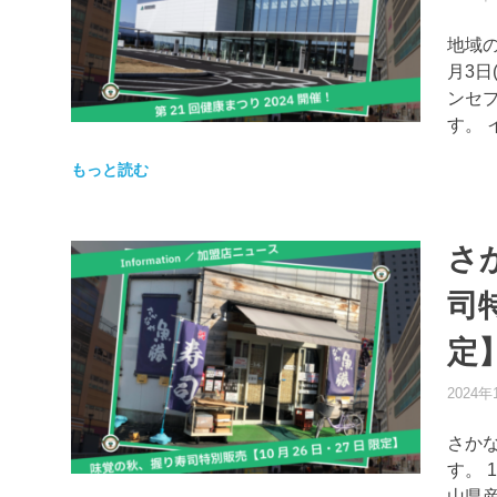
地域の
月3日
ンセ
す。
もっと読む
さ
司
定
2024年
さか
す。 
山県