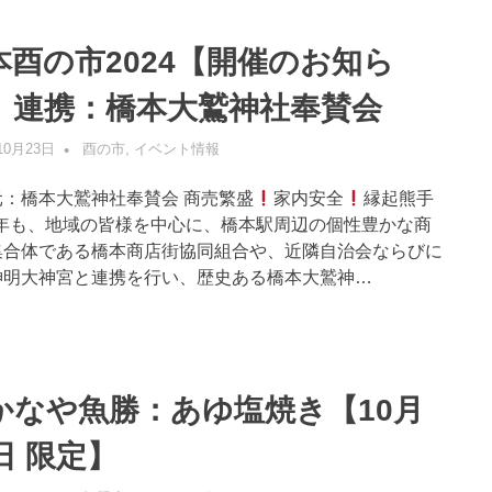
本酉の市2024【開催のお知ら
】連携：橋本大鷲神社奉賛会
10月23日
管理者
酉の市
,
イベント情報
元：橋本大鷲神社奉賛会 商売繁盛
家内安全
縁起熊手
年も、地域の皆様を中心に、橋本駅周辺の個性豊かな商
集合体である橋本商店街協同組合や、近隣自治会ならびに
神明大神宮と連携を行い、歴史ある橋本大鷲神…
かなや魚勝：あゆ塩焼き【10月
日 限定】