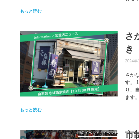
もっと読む
さ
き【
2024年
さか
す。 
り、自
ます
もっと読む
市