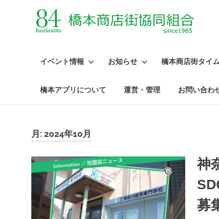
イベント情報
お知らせ
橋本商店街タイ
橋本アプリについて
運営・管理
お問い合わ
コ
ン
テ
月:
2024年10月
ン
ツ
神
へ
ス
S
キ
募
ッ
プ