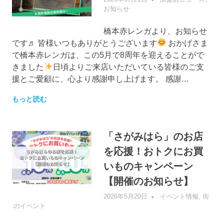
お知らせ
橋本赤レンガより、お知らせ
です♬ 皆様いつもありがとうございます
おかげさま
で橋本赤レンガは、この5月で8周年を迎えることがで
きました
日頃よりご来店いただいている皆様のご支
援とご愛顧に、心より感謝申し上げます。 感謝…
もっと読む
「さがみはら」のお店
を応援！おトクにお買
いものキャンペーン
【開催のお知らせ】
2026年5月20日
管理者
イベント情報
,
街
のイベント