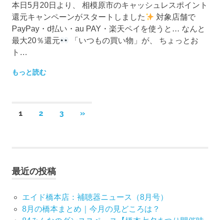
本日5月20日より、 相模原市のキャッシュレスポイント
還元キャンペーンがスタートしました
対象店舗で
PayPay・d払い・au PAY・楽天ペイを使うと… なんと
最大20％還元
「いつもの買い物」が、 ちょっとお
ト…
もっと読む
投
次
1
2
3
»
の
稿
記
事
ナ
最近の投稿
ビ
ゲ
エイド橋本店：補聴器ニュース（8月号）
8月の橋本まとめ｜今月の見どころは？
ー