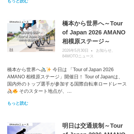
もっと読む
橋本から世界へ～Tour
of Japan 2026 AMANO
相模原ステージ～
2026年5月30日
管理者
お知らせ
,
84MOTOニュース
橋本から世界へ
今日は 「Tour of Japan 2026
AMANO 相模原ステージ」開催日！ Tour of Japanは、
国内外のトップ選手が参加する国際自転車ロードレース
そのスタート地点が、…
もっと読む
明日は交通規制～Tour