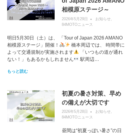
of Japan 2026 AMANO
相模原ステージ～
2026年5月29日
管理者
お知らせ
,
84MOTOニュース
明日5月30日（土）は、 「Tour of Japan 2026 AMANO
相模原ステージ」開催！
橋本周辺では、 時間帯に
よって交通規制が実施されます
「いつもの道が通れ
ない！」もあるかもしれません
駅周辺…
もっと読む
初夏の暑さ対策、早め
の備えが大切です
2026年5月28日
管理者
お知らせ
,
84MOTOニュース
昼間は“初夏っぽい暑さ”の日