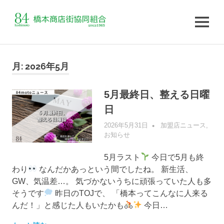
MENU
コ
ン
月:
2026年5月
テ
ン
5月最終日、整える日曜
ツ
日
へ
ス
2026年5月31日
管理者
加盟店ニュース
,
キ
お知らせ
ッ
プ
5月ラスト
今日で5月も終
わり
なんだかあっという間でしたね。 新生活、
GW、気温差…。 気づかないうちに頑張っていた人も多
そうです
昨日のTOJで、 「橋本ってこんなに人来る
んだ！」と感じた人もいたかも
今日…