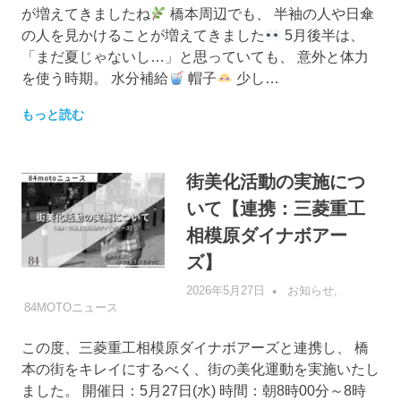
が増えてきましたね
橋本周辺でも、 半袖の人や日傘
の人を見かけることが増えてきました
5月後半は、
「まだ夏じゃないし…」と思っていても、 意外と体力
を使う時期。 水分補給
帽子
少し…
もっと読む
街美化活動の実施につ
いて【連携：三菱重工
相模原ダイナボアー
ズ】
2026年5月27日
管理者
お知らせ
,
84MOTOニュース
この度、三菱重工相模原ダイナボアーズと連携し、 橋
本の街をキレイにするべく、街の美化運動を実施いたし
ました。 開催日：5月27日(水) 時間：朝8時00分～8時