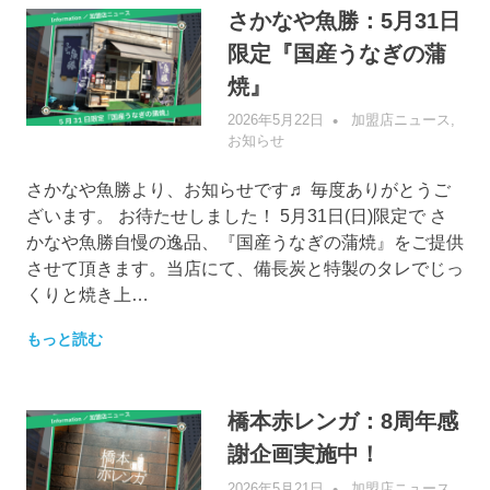
さかなや魚勝：5月31日
限定『国産うなぎの蒲
焼』
2026年5月22日
管理者
加盟店ニュース
,
お知らせ
さかなや魚勝より、お知らせです♬ 毎度ありがとうご
ざいます。 お待たせしました！ 5月31日(日)限定で さ
かなや魚勝自慢の逸品、『国産うなぎの蒲焼』をご提供
させて頂きます。当店にて、備長炭と特製のタレでじっ
くりと焼き上…
もっと読む
橋本赤レンガ：8周年感
謝企画実施中！
2026年5月21日
管理者
加盟店ニュース
,