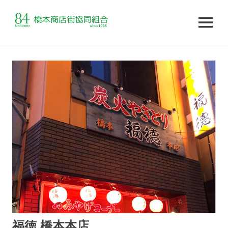
MENU
コ
ン
テ
ン
ツ
へ
ス
キ
ッ
プ
福徳 橋本本店