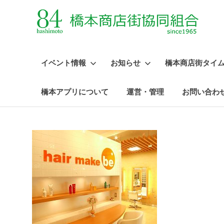
イベント情報
お知らせ
橋本商店街タイ
橋本アプリについて
運営・管理
お問い合わ
コ
ン
テ
ン
ツ
へ
ス
キ
ッ
プ