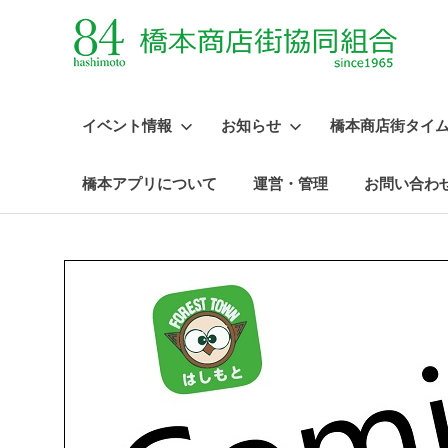
イベント情報
お知らせ
橋本商店街タイ
橋本アプリについて
運営・管理
お問い合わ
コ
ン
テ
ン
ツ
へ
ス
キ
ッ
プ