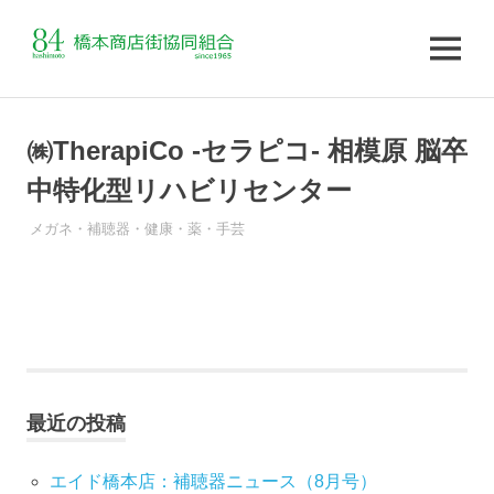
MENU
コ
ン
㈱TherapiCo -セラピコ- 相模原 脳卒
テ
中特化型リハビリセンター
ン
ツ
メガネ・補聴器・健康・薬・手芸
へ
ス
キ
ッ
プ
最近の投稿
エイド橋本店：補聴器ニュース（8月号）