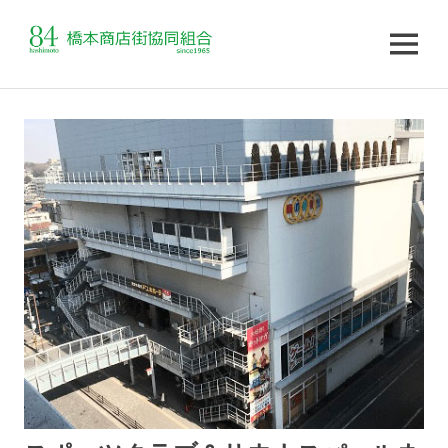
MENU
コ
ン
テ
ン
ツ
へ
ス
キ
ッ
プ