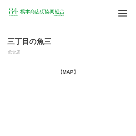
MENU
コ
ン
三丁目の魚三
テ
ン
飲食店
ツ
へ
【MAP】
ス
キ
ッ
プ