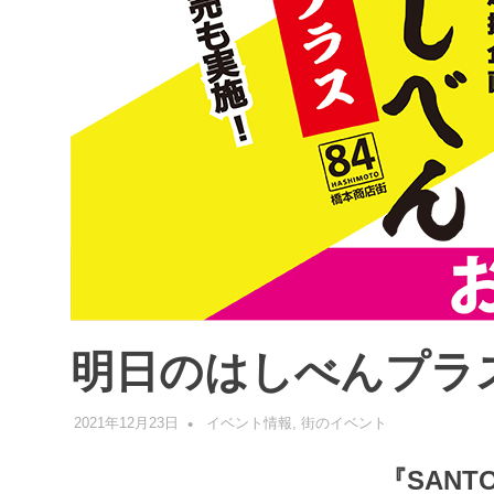
明日のはしべんプラ
2021年12月23日
管理者
イベント情報
,
街のイベント
『SANT