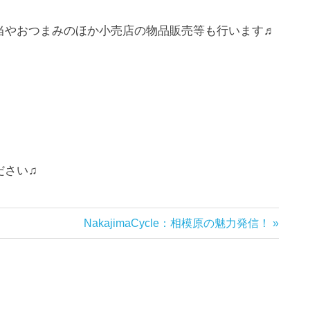
当やおつまみのほか小売店の物品販売等も行います♬
ださい♫
次
NakajimaCycle：相模原の魅力発信！
の
記
事: