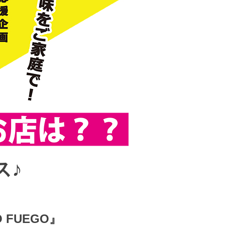
ス♪
O FUEGO』