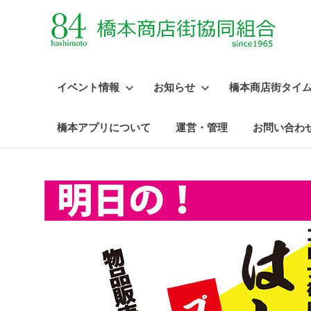
イベント情報
お知らせ
橋本商店街タイ
橋本アプリについて
運営・管理
お問い合わ
コ
ン
テ
ン
ツ
へ
ス
キ
ッ
プ