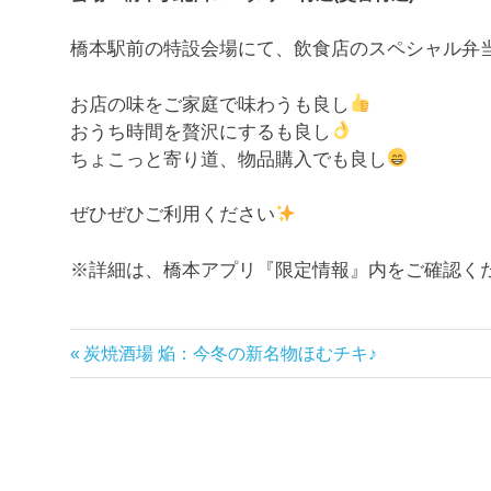
橋本駅前の特設会場にて、飲食店のスペシャル弁
お店の味をご家庭で味わうも良し
おうち時間を贅沢にするも良し
ちょこっと寄り道、物品購入でも良し
ぜひぜひご利用ください
※詳細は、橋本アプリ『限定情報』内をご確認く
前
炭焼酒場 焔：今冬の新名物ほむチキ♪
投
の
稿
記
事:
ナ