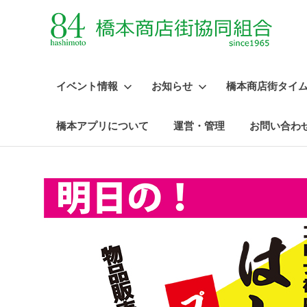
イベント情報
お知らせ
橋本商店街タイ
橋本アプリについて
運営・管理
お問い合わ
コ
ン
テ
ン
ツ
へ
ス
キ
ッ
プ