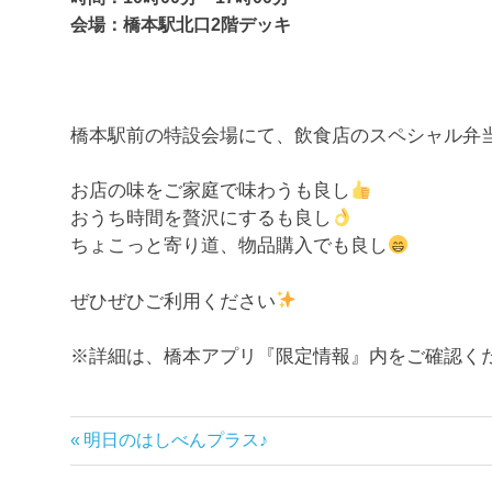
会場：橋本駅北口2階デッキ
橋本駅前の特設会場にて、飲食店のスペシャル弁
お店の味をご家庭で味わうも良し
おうち時間を贅沢にするも良し
ちょこっと寄り道、物品購入でも良し
ぜひぜひご利用ください
※詳細は、橋本アプリ『限定情報』内をご確認く
前
明日のはしべんプラス♪
投
の
記