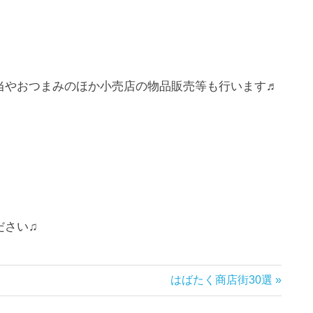
当やおつまみのほか小売店の物品販売等も行います♬
ださい♫
次
はばたく商店街30選
の
記