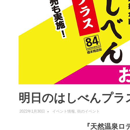
明日のはしべんプラ
2022年1月30日
管理者
イベント情報
,
街のイベント
『天然温泉ロ