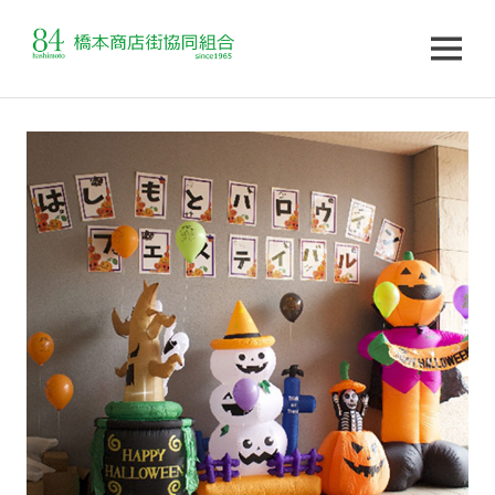
MENU
コ
ン
テ
ン
ツ
へ
ス
キ
ッ
プ