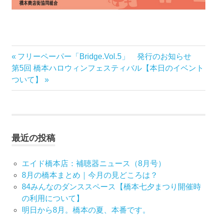
前
フリーペーパー「Bridge.Vol.5」 発行のお知らせ
投
次
の
第5回 橋本ハロウィンフェスティバル【本日のイベント
稿
の
記
ついて】
記
事:
ナ
事:
ビ
最近の投稿
ゲ
ー
エイド橋本店：補聴器ニュース（8月号）
8月の橋本まとめ｜今月の見どころは？
シ
84みんなのダンススペース【橋本七夕まつり開催時
の利用について】
ョ
明日から8月。橋本の夏、本番です。