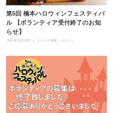
第5回 橋本ハロウィンフェスティバ
ル 【ボランティア受付終了のお知
らせ】
2017年10月23日
管理者
イベント情報
,
ハロウィン