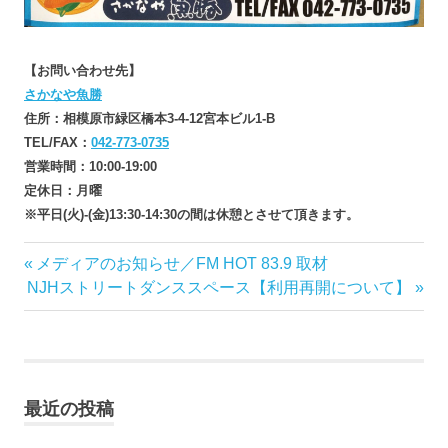
【お問い合わせ先】
さかなや魚勝
住所：相模原市緑区橋本3-4-12宮本ビル1-B
TEL/FAX：
042-773-0735
営業時間：10:00-19:00
定休日：月曜
※平日(火)‐(金)13:30-14:30の間は休憩とさせて頂きます。
前
メディアのお知らせ／FM HOT 83.9 取材
投
次
の
NJHストリートダンススペース【利用再開について】
稿
の
記
記
事:
ナ
事:
ビ
最近の投稿
ゲ