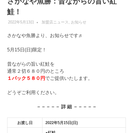
さかなや魚勝：昔ながらの旨い紅
鮭！
2022年5月13日
管理者
加盟店ニュース
,
お知らせ
さかなや魚勝より、お知らせです♬
5月15日(日)限定！
昔ながらの旨い紅鮭を
通常２切６８０円のところ
１パック５８０円
でご提供いたします。
どうぞご利用ください。
－－－－－ 詳 細 －－－－－
お渡し日
2022年5月15日(日)
●紅鮭