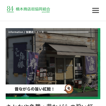
MENU
コ
ン
テ
ン
ツ
へ
ス
キ
ッ
プ