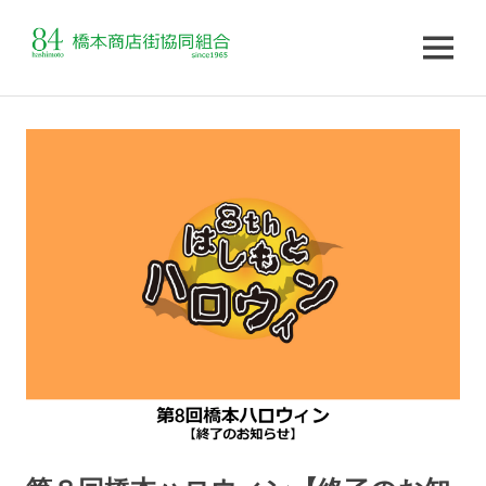
MENU
コ
ン
テ
ン
ツ
へ
ス
キ
ッ
プ