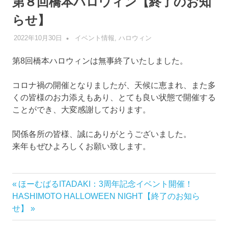
第８回橋本ハロウィン【終了のお知
らせ】
2022年10月30日
管理者
イベント情報
,
ハロウィン
第8回橋本ハロウィンは無事終了いたしました。
コロナ禍の開催となりましたが、天候に恵まれ、また多
くの皆様のお力添えもあり、とても良い状態で開催する
ことができ、大変感謝しております。
関係各所の皆様、誠にありがとうございました。
来年もぜひよろしくお願い致します。
前
ほーむばるITADAKI：3周年記念イベント開催！
投
次
の
HASHIMOTO HALLOWEEN NIGHT【終了のお知ら
稿
の
記
せ】
記
事: