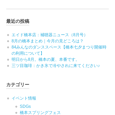
ナ
事:
ビ
最近の投稿
ゲ
ー
エイド橋本店：補聴器ニュース（8月号）
8月の橋本まとめ｜今月の見どころは？
シ
84みんなのダンススペース【橋本七夕まつり開催時
の利用について】
ョ
明日から8月。橋本の夏、本番です。
ン
三ツ目珈琲：かき氷で冷やされに来てください♪
カテゴリー
イベント情報
SDGs
橋本スプリングフェス