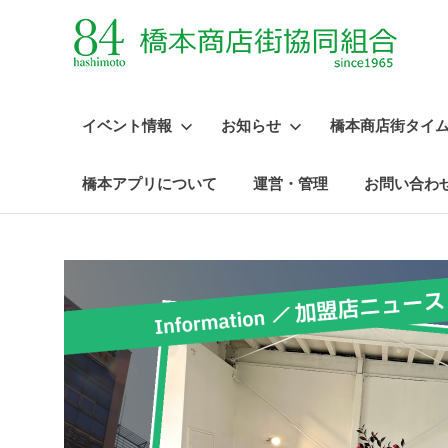
イベント情報
お知らせ
橋本商店街タイ
橋本アプリについて
運営・管理
お問い合わ
コ
ン
テ
ン
ツ
へ
ス
キ
ッ
プ