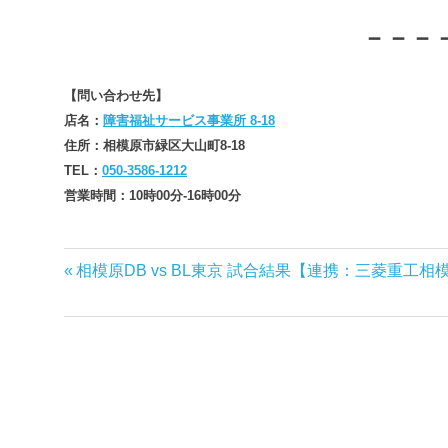
－－－
【問い合わせ先】
店名：
障害福祉サービス事業所 8-18
住所：相模原市緑区大山町8-18
TEL：
050-3586-1212
営業時間：10時00分-16時00分
前
相模原DB vs BL東京 試合結果【連携：三菱重工相模
投
の
稿
記
事:
ナ
ビ
ゲ