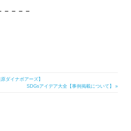
－－－－－
原ダイナボアーズ】
次
SDGsアイデア大全【事例掲載について】
の
記
事: