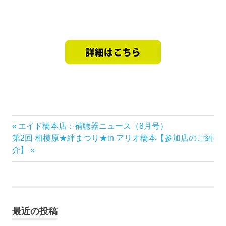
前
エイド橋本店：補聴器ニュース（8月号）
投
次
の
第2回 相模原★絆まつり★in アリオ橋本【参加店のご紹
稿
の
記
介】
記
事:
ナ
事:
ビ
最近の投稿
ゲ