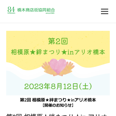
MENU
コ
ン
テ
ン
ツ
へ
ス
キ
ッ
プ