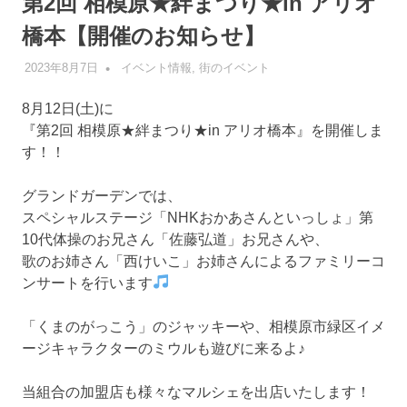
第2回 相模原★絆まつり★in アリオ
橋本【開催のお知らせ】
2023年8月7日
管理者
イベント情報
,
街のイベント
8月12日(土)に
『第2回 相模原★絆まつり★in アリオ橋本』を開催しま
す！！
グランドガーデンでは、
スペシャルステージ「NHKおかあさんといっしょ」第
10代体操のお兄さん「佐藤弘道」お兄さんや、
歌のお姉さん「西けいこ」お姉さんによるファミリーコ
ンサートを行います
「くまのがっこう」のジャッキーや、相模原市緑区イメ
ージキャラクターのミウルも遊びに来るよ♪
当組合の加盟店も様々なマルシェを出店いたします！