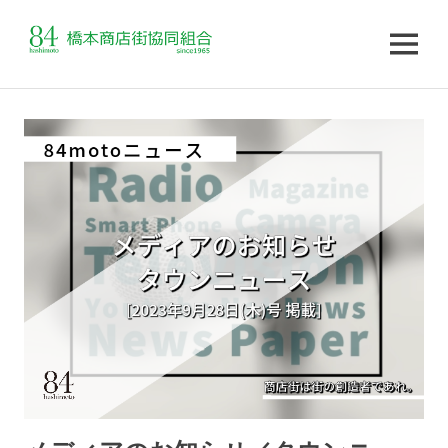
MENU
コ
ン
テ
ン
ツ
へ
ス
キ
ッ
プ