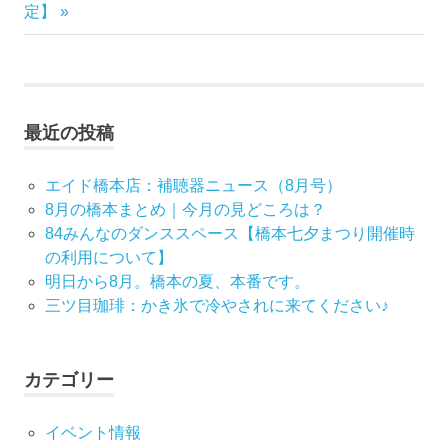
稿
の
記
定】
記
事:
ナ
事:
ビ
最近の投稿
ゲ
ー
エイド橋本店：補聴器ニュース（8月号）
8月の橋本まとめ｜今月の見どころは？
シ
84みんなのダンススペース【橋本七夕まつり開催時
の利用について】
ョ
明日から8月。橋本の夏、本番です。
ン
三ツ目珈琲：かき氷で冷やされに来てください♪
カテゴリー
イベント情報