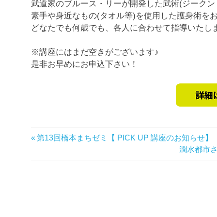
武道家のブルース・リーが開発した武術(ジークン
素手や身近なもの(タオル等)を使用した護身術を
どなたでも何歳でも、各人に合わせて指導いたし
※講座にはまだ空きがございます♪
是非お早めにお申込下さい！
前
第13回橋本まちゼミ【 PICK UP 講座のお知らせ】
投
の
次
潤水都市さ
稿
記
の
事:
記
ナ
事:
ビ