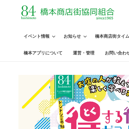
イベント情報
お知らせ
橋本商店街タイ
橋本アプリについて
運営・管理
お問い合わ
コ
ン
テ
ン
ツ
へ
ス
キ
ッ
プ