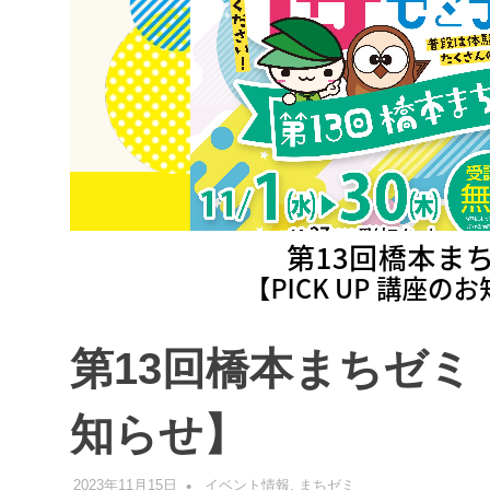
第13回橋本まちゼミ【 
知らせ】
2023年11月15日
管理者
イベント情報
,
まちゼミ