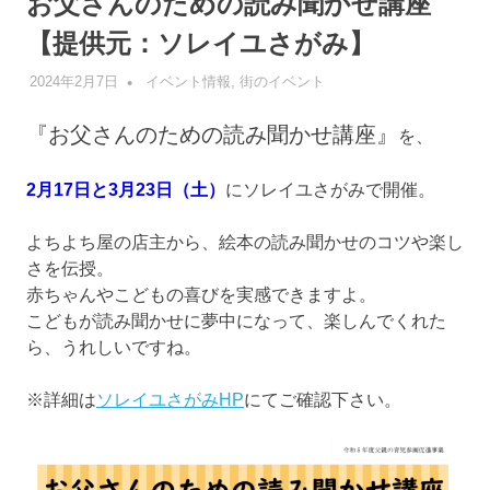
お父さんのための読み聞かせ講座
【提供元：ソレイユさがみ】
2024年2月7日
管理者
イベント情報
,
街のイベント
『お父さんのための読み聞かせ講座』
を、
2月17日と3月23日（土）
にソレイユさがみで開催。
よちよち屋の店主から、絵本の読み聞かせのコツや楽し
さを伝授。
赤ちゃんやこどもの喜びを実感できますよ。
こどもが読み聞かせに夢中になって、楽しんでくれた
ら、うれしいですね。
※詳細は
ソレイユさがみHP
にてご確認下さい。