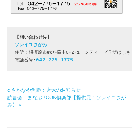
ソレイユさがみ
住所：相模原市緑区橋本6-2-1　シティ・プラザはしもと内
042-775-1775
電話番号:
前
さかなや魚勝：店休のお知らせ
投
次
の
読書会 まなぶBOOK俱楽部【提供元：ソレイユさが
稿
の
記
み】
記
事:
ナ
事:
ビ