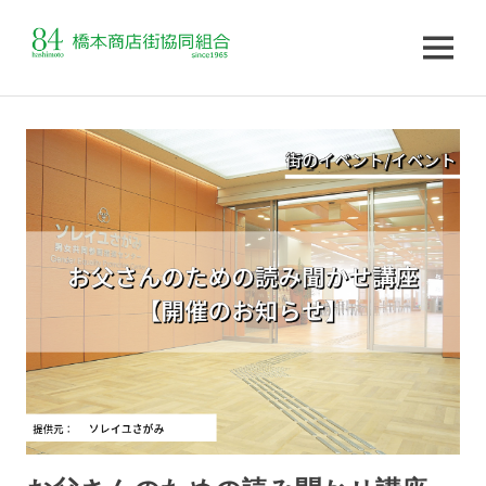
MENU
コ
ン
テ
ン
ツ
へ
ス
キ
ッ
プ