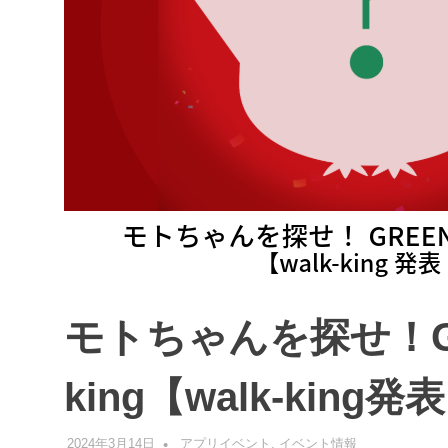
モトちゃんを探せ！GR
king【walk-king
2024年3月14日
管理者
アプリイベント
,
イベント情報