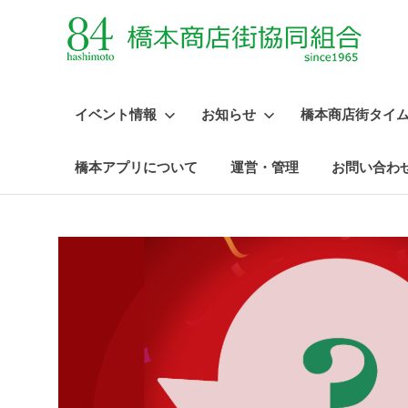
イベント情報
お知らせ
橋本商店街タイ
橋本アプリについて
運営・管理
お問い合わ
コ
ン
テ
ン
ツ
へ
ス
キ
ッ
プ