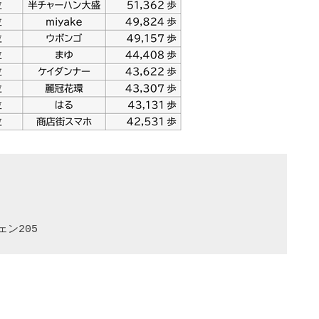
ェン205