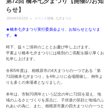
第72回 橋本七夕まつり【開催のお知
らせ】
2024年5月22日
管理者
イベント情報
,
七⼣まつり
★橋本七夕まつり実行委員会より、お知らせとなりま
す。★
時下、益々ご清祥のこととお慶び申し上げます。
平素より橋本七夕まつりには格別のご高配を賜り厚くお
礼申し上げます。
令和5年度は、相模原市の4大まつりの一つである「第
71回橋本七夕まつり」を4年ぶりに会場開催し、例年よ
りも多くの来場者となりました。
本年は、市制70周年という記念の年に72回を迎え、地
域のふるさとづくりを原点に、子供達の笑顔と地域のふ
れあいの為に、また、相模原市夏の四大まつりの一つと