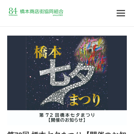
MENU
コ
ン
テ
ン
ツ
へ
ス
キ
ッ
プ