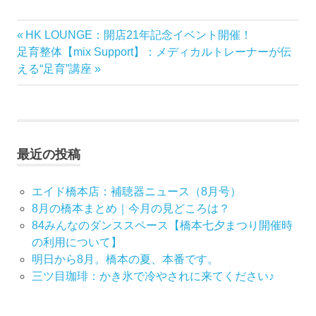
前
HK LOUNGE：開店21年記念イベント開催！
投
次
の
足育整体【mix Support】：メディカルトレーナーが伝
稿
の
記
える“足育”講座
記
事:
ナ
事:
ビ
最近の投稿
ゲ
ー
エイド橋本店：補聴器ニュース（8月号）
8月の橋本まとめ｜今月の見どころは？
シ
84みんなのダンススペース【橋本七夕まつり開催時
の利用について】
ョ
明日から8月。橋本の夏、本番です。
ン
三ツ目珈琲：かき氷で冷やされに来てください♪