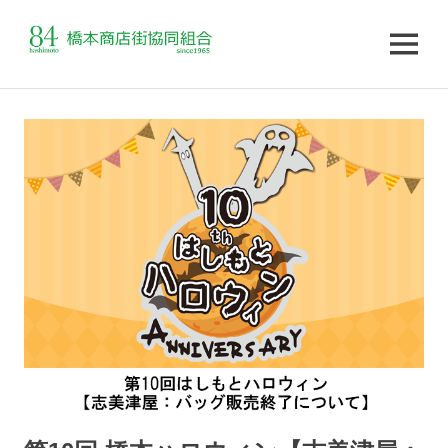
MENU
コ
ン
テ
ン
ツ
へ
ス
キ
ッ
プ