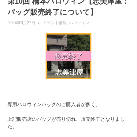
第10回 橋本ハロウィン【志美津屋：
バッグ販売終了について】
2024年9月27日
管理者
イベント情報
,
ハロウィン
専用ハロウィンバッグのご購入者が多く、
上記販売店のバッグが売り切れ、販売終了となりまし
た。