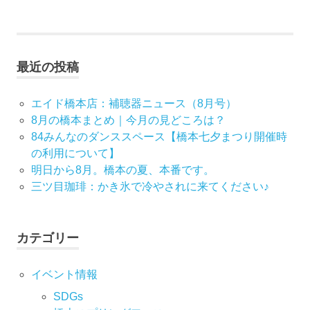
ナ
事:
ビ
最近の投稿
ゲ
ー
エイド橋本店：補聴器ニュース（8月号）
8月の橋本まとめ｜今月の見どころは？
シ
84みんなのダンススペース【橋本七夕まつり開催時
の利用について】
ョ
明日から8月。橋本の夏、本番です。
ン
三ツ目珈琲：かき氷で冷やされに来てください♪
カテゴリー
イベント情報
SDGs