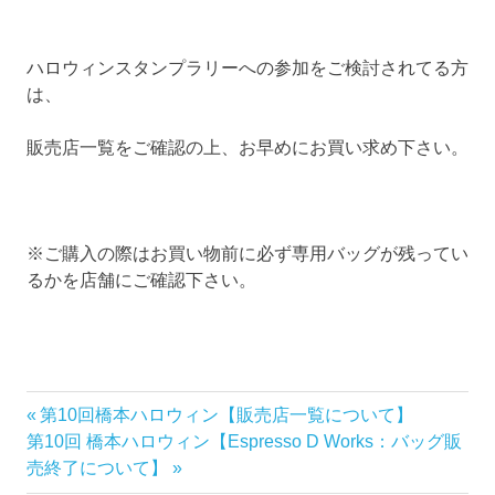
ハロウィンスタンプラリーへの参加をご検討されてる方
は、
販売店一覧をご確認の上、お早めにお買い求め下さい。
※ご購入の際はお買い物前に必ず専用バッグが残ってい
るかを店舗にご確認下さい。
前
第10回橋本ハロウィン【販売店一覧について】
投
次
の
第10回 橋本ハロウィン【Espresso D Works：バッグ販
稿
の
記
売終了について】
記
事: