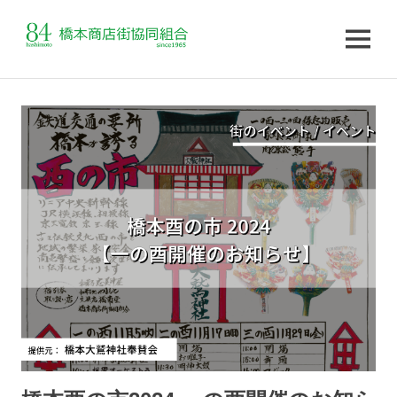
MENU
コ
ン
テ
ン
ツ
へ
ス
キ
ッ
プ