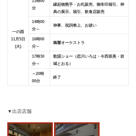
11時00
縁起物熊手・お札販売、御朱印福引、神
分
典の展示、福引、飲食店販売
14時00
神事、祝詞奉上、お祓い
分～
一の酉
11月5日
16時00
楓響オーケストラ
(火)
分～
17時30
歌謡ショー（恋川いろは・今西亜美・岩
分～
城とおる）
～20時
終了
00分
▼出店店舗