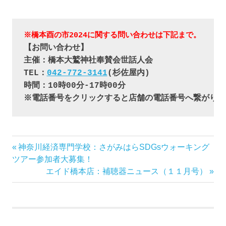
※橋本酉の市2024に関する問い合わせは下記まで。
【お問い合わせ】
主催：橋本大鷲神社奉賛会世話人会
TEL：
042-772-3141
(杉佐屋内)
時間：10時00分-17時00分
※電話番号をクリックすると店舗の電話番号へ繋がりま
前
神奈川経済専門学校：さがみはらSDGsウォーキング
投
の
ツアー参加者大募集！
稿
記
次
エイド橋本店：補聴器ニュース（１１月号）
事:
の
ナ
記
事:
ビ