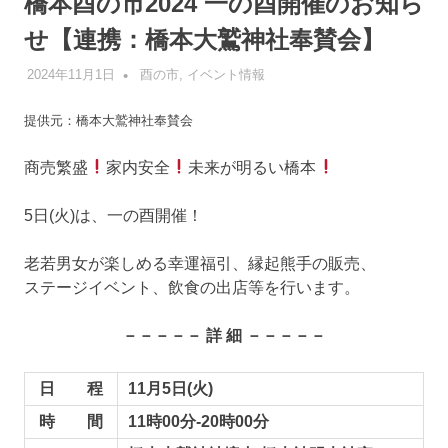
橋本酉の市2024 一の酉開催のお知ら
せ【連携：橋本大鷲神社奉賛会】
2024年11月1日
管理者
酉の市
,
イベント情報
提供元：橋本大鷲神社奉賛会
商売繁盛
家内安全
未来が明るい橋本
5日(火)は、一の酉開催！
老若男女が楽しめる幸運福引、縁起熊手の販売、
ステージイベント、飲食の出店等を行います。
－－－－－ 詳 細 －－－－－
日 程
11月5日(火)
時 間
11時00分-20時00分