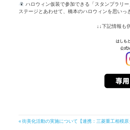
ハロウィン仮装で参加できる「スタンプラリー
ステージとあわせて、橋本のハロウィンを思いっ
↓↓下記情報も
はしも
公式In
前
街美化活動の実施について【連携：三菱重工相模原
投
の