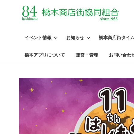
イベント情報
お知らせ
橋本商店街タイ
橋本アプリについて
運営・管理
お問い合わ
コ
ン
テ
ン
ツ
へ
ス
キ
ッ
プ