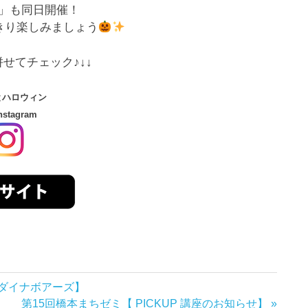
」も同日開催！
きり楽しみましょう
併せてチェック♪↓↓
とハロウィン
stagram
ダイナボアーズ】
次
第15回橋本まちゼミ【 PICKUP 講座のお知らせ】