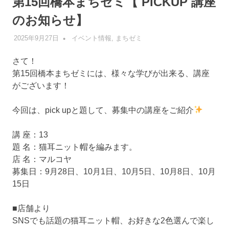
第15回橋本まちゼミ【 PICKUP 講座
のお知らせ】
2025年9月27日
管理者
イベント情報
,
まちゼミ
さて！
第15回橋本まちゼミには、様々な学びが出来る、講座
がございます！
今回は、pick upと題して、募集中の講座をご紹介
講 座：13
題 名：猫耳ニット帽を編みます。
店 名：マルコヤ
募集日：9月28日、10月1日、10月5日、10月8日、10月
15日
■店舗より
SNSでも話題の猫耳ニット帽、お好きな2色選んで楽し