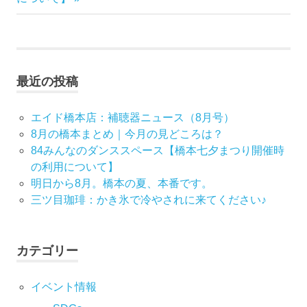
ナ
記
事:
ビ
ゲ
最近の投稿
ー
エイド橋本店：補聴器ニュース（8月号）
シ
8月の橋本まとめ｜今月の見どころは？
84みんなのダンススペース【橋本七夕まつり開催時
ョ
の利用について】
ン
明日から8月。橋本の夏、本番です。
三ツ目珈琲：かき氷で冷やされに来てください♪
カテゴリー
イベント情報