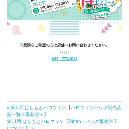
※受講をご希望の方は店舗へお問い合わせください。
↓↓↓↓↓
042－773-2011
前
第11回はしもとハロウィン【ハロウィンバッグ販売店
投
の
舗一覧≪最新版≫】
稿
次
記
第11回 はしもとハロウィン【Ririan：バッグ販売終了
の
事:
について】