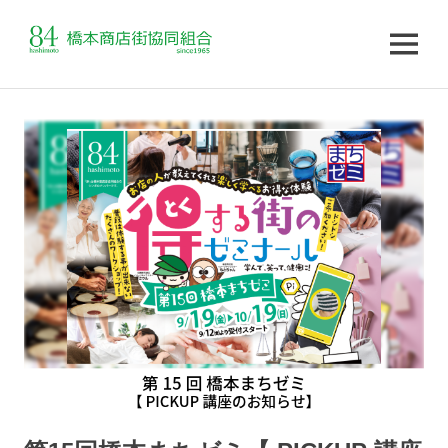
MENU
コ
ン
テ
ン
ツ
へ
ス
キ
ッ
プ