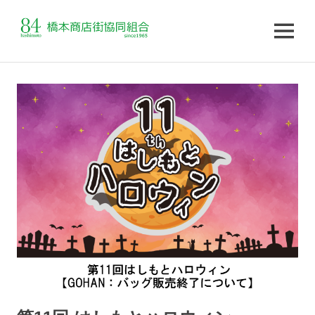
MENU
コ
ン
テ
ン
ツ
へ
ス
キ
ッ
プ