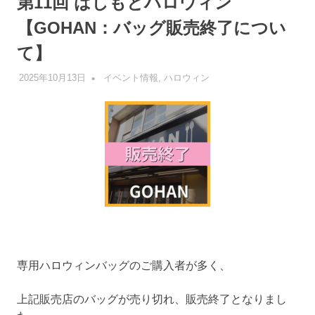
第11回 はしもとハロウィン
【GOHAN：バッグ販売終了につい
て】
2025年10月13日
管理者
イベント情報
,
ハロウィン
専用ハロウィンバッグのご購入者が多く、
上記販売店のバッグが売り切れ、販売終了となりまし