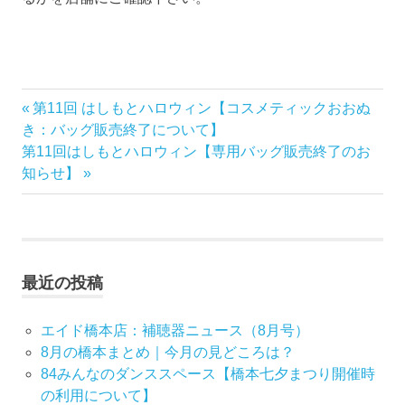
前
第11回 はしもとハロウィン【コスメティックおおぬ
投
の
き：バッグ販売終了について】
稿
次
記
第11回はしもとハロウィン【専用バッグ販売終了のお
の
事:
知らせ】
ナ
記
事:
ビ
ゲ
最近の投稿
ー
エイド橋本店：補聴器ニュース（8月号）
シ
8月の橋本まとめ｜今月の見どころは？
84みんなのダンススペース【橋本七夕まつり開催時
ョ
の利用について】