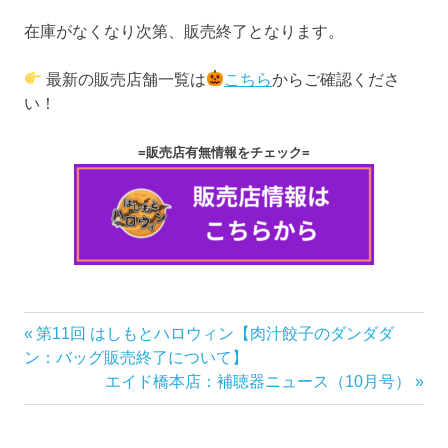
在庫がなくなり次第、販売終了となります。
最新の販売店舗一覧は
こちら
からご確認くださ
い！
=販売店有無情報をチェック=
前
第11回 はしもとハロウィン【肉汁餃子のダンダダ
投
の
ン：バッグ販売終了について】
稿
記
次
エイド橋本店：補聴器ニュース（10月号）
事:
の
ナ
記