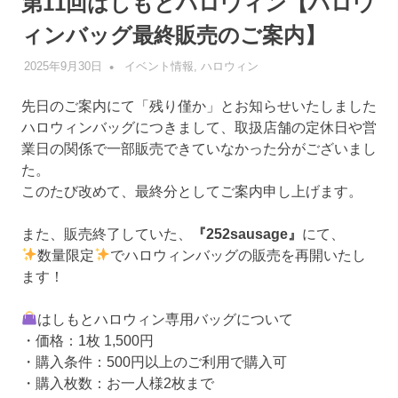
第11回はしもとハロウィン【ハロウ
ィンバッグ最終販売のご案内】
2025年9月30日
管理者
イベント情報
,
ハロウィン
先日のご案内にて「残り僅か」とお知らせいたしました
ハロウィンバッグにつきまして、取扱店舗の定休日や営
業日の関係で一部販売できていなかった分がございまし
た。
このたび改めて、最終分としてご案内申し上げます。
また、販売終了していた、
『252sausage』
にて、
数量限定
でハロウィンバッグの販売を再開いたし
ます！
はしもとハロウィン専用バッグについて
・価格：1枚 1,500円
・購入条件：500円以上のご利用で購入可
・購入枚数：お一人様2枚まで