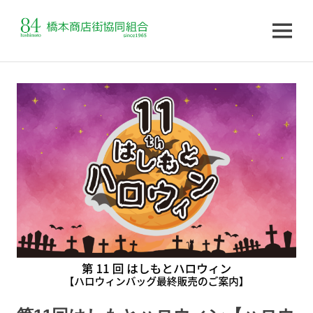
MENU
コ
ン
テ
ン
ツ
へ
ス
キ
ッ
プ