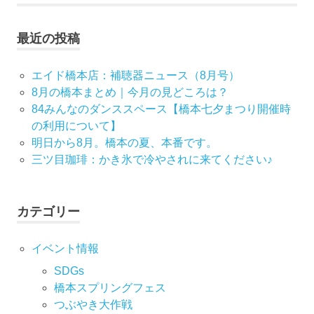
事:
ビ
最近の投稿
ゲ
ー
エイド橋本店：補聴器ニュース（8月号）
8月の橋本まとめ｜今月の見どころは？
シ
84みんなのダンススペース【橋本七夕まつり開催時
の利用について】
ョ
明日から8月。橋本の夏、本番です。
ン
三ツ目珈琲：かき氷で冷やされに来てください♪
カテゴリー
イベント情報
SDGs
橋本スプリングフェス
つぶやき大作戦