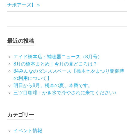
稿
の
記
ナボアーズ】
記
事:
ナ
事:
ビ
最近の投稿
ゲ
ー
エイド橋本店：補聴器ニュース（8月号）
8月の橋本まとめ｜今月の見どころは？
シ
84みんなのダンススペース【橋本七夕まつり開催時
の利用について】
ョ
明日から8月。橋本の夏、本番です。
ン
三ツ目珈琲：かき氷で冷やされに来てください♪
カテゴリー
イベント情報