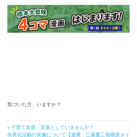
気づいた方、いますか？
前
子育て支援、見落としていませんか？
投
次
の
街美化活動の実施について【連携：三菱重工相模原ダイ