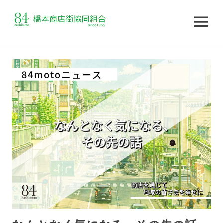
MENU
コ
ン
テ
ン
ツ
へ
ス
キ
ッ
プ