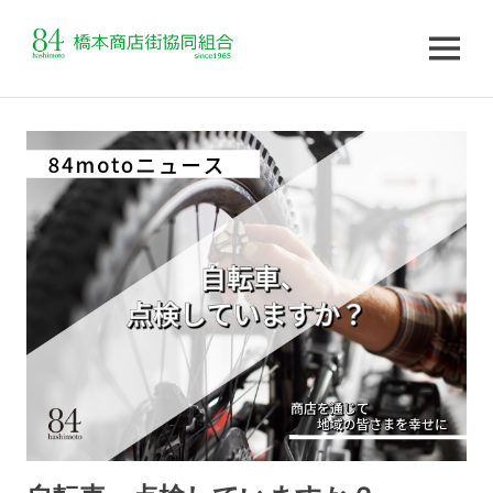
MENU
コ
ン
テ
ン
ツ
へ
ス
キ
ッ
プ