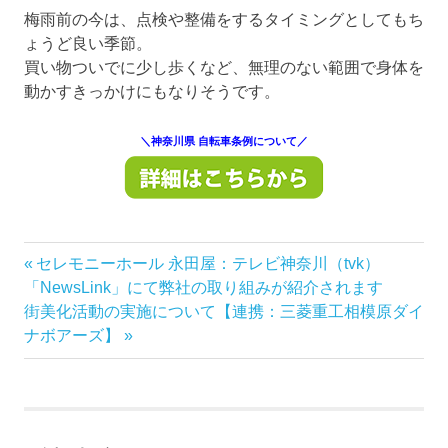
梅雨前の今は、点検や整備をするタイミングとしてもち
ょうど良い季節。
買い物ついでに少し歩くなど、無理のない範囲で身体を
動かすきっかけにもなりそうです。
＼神奈川県 自転車条例について／
前
セレモニーホール 永田屋：テレビ神奈川（tvk）
投
の
「NewsLink」にて弊社の取り組みが紹介されます
稿
次
記
街美化活動の実施について【連携：三菱重工相模原ダイ
の
事:
ナボアーズ】
ナ
記
事:
ビ
ゲ