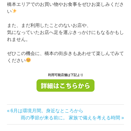
橋本エリアでのお買い物やお食事をぜひお楽しみくださ
い
また、まだ利用したことのないお店や、
気になっていたお店へ足を運ぶきっかけにもなるかもし
れません。
ぜひこの機会に、橋本の街歩きもあわせて楽しんでみて
ください
利用可能店舗は下記より
前
6月は環境月間。身近なところから
投
の
次
雨の季節が来る前に。 家族で備えを考える時間
稿
記
の