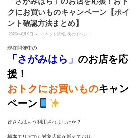
「さがみはら」のお店を応援！おト
クにお買いものキャンペーン【ポイ
ント確認方法まとめ】
2026年6月9日
管理者
イベント情報
,
街のイベント
現在開催中の
「さがみはら」
のお店を応
援！
おトクにお買いもの
キャン
ペーン
皆さんはもう利用されましたか？
橋本エリアでも対象店舗が増えており、