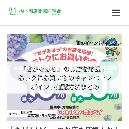
MENU
コ
ン
テ
ン
ツ
へ
ス
キ
ッ
プ