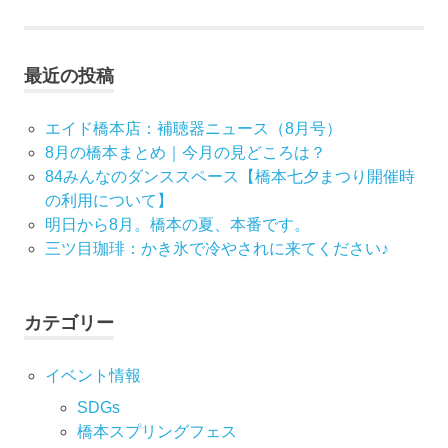
事:
記
ナ
事:
ビ
最近の投稿
ゲ
エイド橋本店：補聴器ニュース（8月号）
ー
8月の橋本まとめ｜今月の見どころは？
84みんなのダンススペース【橋本七夕まつり開催時
シ
の利用について】
明日から8月。橋本の夏、本番です。
ョ
三ツ目珈琲：かき氷で冷やされに来てください♪
ン
カテゴリー
イベント情報
SDGs
橋本スプリングフェス