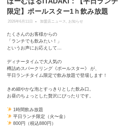
ほーむばるITADAKI：【平日ランチ
限定】ポールスター1ｈ飲み放題
2026年6月11日
管理者
加盟店ニュース
,
お知らせ
たくさんのお客様からの
「ランチでも飲みたい！」
というお声にお応えして…
ディナータイムで大人気の
樽詰めスパークリング《ポールスター》 が、
平日ランチタイム限定で飲み放題で登場します！
きめ細やかな泡とすっきりとした飲み口。
お昼のちょっとした贅沢にぴったりです。
1時間飲み放題
平日ランチ限定（火〜金）
800円（税込880円）