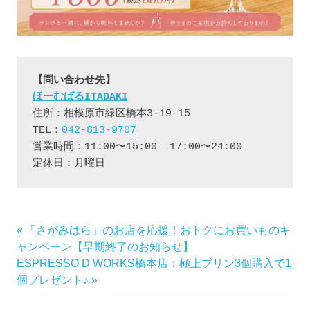
【問い合わせ先】
ほーむばるITADAKI
住所：相模原市緑区橋本3-19-15

TEL：
042-813-9707
営業時間：11:00〜15:00  17:00〜24:00

定休日：月曜日
前
「さがみはら」のお店を応援！おトクにお買いものキ
投
の
ャンペーン【早期終了のお知らせ】
稿
次
記
ESPRESSO D WORKS橋本店：極上プリン3個購入で1
の
事:
個プレゼント♪
ナ
記