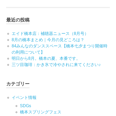
事:
ビ
ゲ
最近の投稿
ー
エイド橋本店：補聴器ニュース（8月号）
シ
8月の橋本まとめ｜今月の見どころは？
84みんなのダンススペース【橋本七夕まつり開催時
ョ
の利用について】
ン
明日から8月。橋本の夏、本番です。
三ツ目珈琲：かき氷で冷やされに来てください♪
カテゴリー
イベント情報
SDGs
橋本スプリングフェス