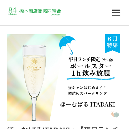
MENU
コ
ン
テ
ン
ツ
へ
ス
キ
ッ
プ