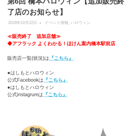
第6回 橋本ハロウィン【追加販売終
了店のお知らせ】
2018年10月22日
管理者
イベント情報
,
ハロウィン
≪販売終了 追加店舗≫
◆アフラック よくわかる！ほけん案内橋本駅前店
販売店一覧(状況)は
『こちら』
●はしもとハロウィン
公式Facebookは
『こちら』
●はしもとハロウィン
公式instagrumは
『こちら』