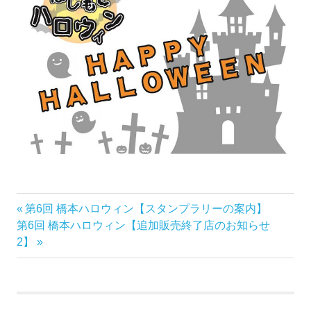
前
第6回 橋本ハロウィン【スタンプラリーの案内】
投
次
の
第6回 橋本ハロウィン【追加販売終了店のお知らせ
稿
の
記
2】
記
事:
ナ
事:
ビ