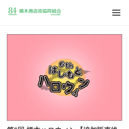
MENU
コ
ン
テ
ン
ツ
へ
ス
キ
ッ
プ