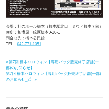
会場：杜のホール橋本（橋本駅北口 ミウィ橋本７階）
住所：相模原市緑区橋本3-28-1
問合せ先：橋本公民館
TEL：
042-771-1051
前
第7回 橋本ハロウィン【専用バッグ販売終了店舗(一
投
の
部)のお知らせ】
稿
次
記
第7回 橋本ハロウィン【専用バッグ販売終了店舗(一部)
の
事:
のお知らせ_2】
ナ
記
事:
ビ
ゲ
最近の投稿