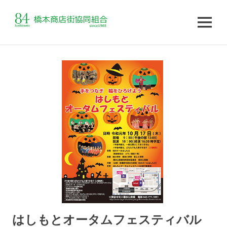
MENU
コ
ン
テ
ン
ツ
へ
ス
キ
ッ
プ
はしもとオータムフェスティバル