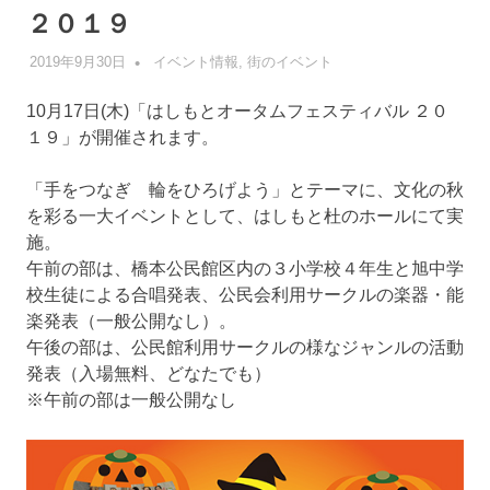
２０１９
2019年9月30日
管理者
イベント情報
,
街のイベント
10月17日(木)「はしもとオータムフェスティバル ２０
１９」が開催されます。
「手をつなぎ 輪をひろげよう」とテーマに、文化の秋
を彩る一大イベントとして、はしもと杜のホールにて実
施。
午前の部は、橋本公民館区内の３小学校４年生と旭中学
校生徒による合唱発表、公民会利用サークルの楽器・能
楽発表（一般公開なし）。
午後の部は、公民館利用サークルの様なジャンルの活動
発表（入場無料、どなたでも）
※午前の部は一般公開なし