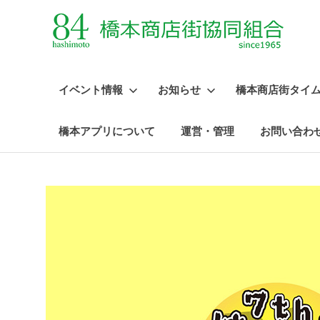
イベント情報
お知らせ
橋本商店街タイ
橋本アプリについて
運営・管理
お問い合わ
コ
ン
テ
ン
ツ
へ
ス
キ
ッ
プ