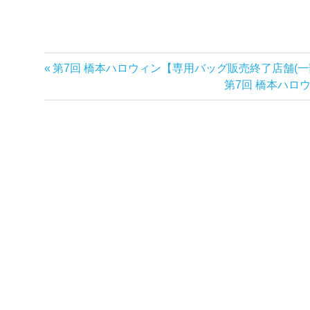
前
第7回 橋本ハロウィン【専用バッグ販売終了店舗(一
投
の
次
第7回 橋本ハロ
稿
記
の
事:
記
ナ
事:
ビ
ゲ
ー
シ
ョ
ン