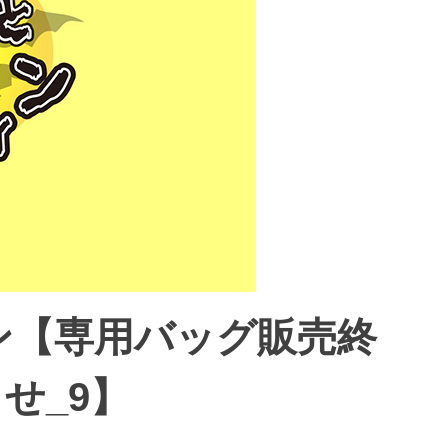
ン【専用バッグ販売終
せ_9】