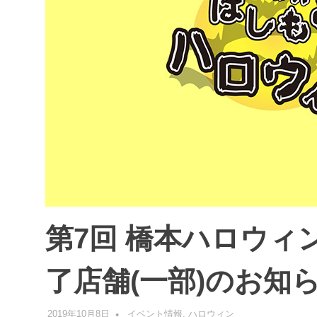
第7回 橋本ハロウィ
了店舗(一部)のお知ら
2019年10月8日
管理者
イベント情報
,
ハロウィン