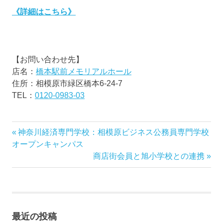
《詳細はこちら》
【お問い合わせ先】
店名：
橋本駅前メモリアルホール
住所：相模原市緑区橋本6-24-7
TEL：
0120-0983-03
前
神奈川経済専門学校：相模原ビジネス公務員専門学校
投
の
オープンキャンパス
稿
記
次
商店街会員と旭小学校との連携
事:
の
ナ
記
事:
ビ
最近の投稿
ゲ