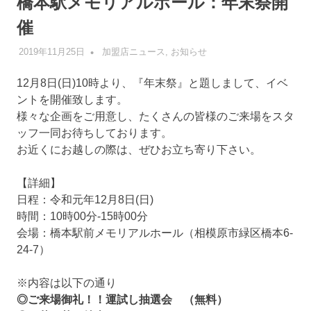
橋本駅メモリアルホール：年末祭開
催
2019年11月25日
管理者
加盟店ニュース
,
お知らせ
12月8日(日)10時より、『年末祭』と題しまして、イベ
ントを開催致します。
様々な企画をご用意し、たくさんの皆様のご来場をスタ
ッフ一同お待ちしております。
お近くにお越しの際は、ぜひお立ち寄り下さい。
【詳細】
日程：令和元年12月8日(日)
時間：10時00分-15時00分
会場：橋本駅前メモリアルホール（相模原市緑区橋本6-
24-7）
※内容は以下の通り
◎ご来場御礼！！運試し抽選会 （無料）