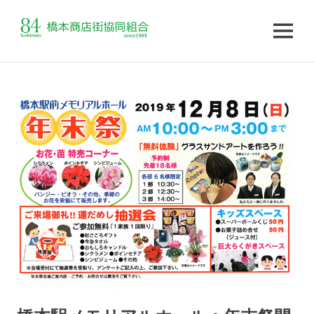
MENU
コ
ン
テ
ン
ツ
へ
ス
キ
ッ
プ