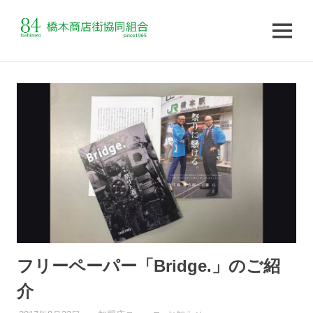
MENU
コ
ン
テ
ン
ツ
へ
ス
キ
ッ
プ
フリーペーパー「Bridge.」のご紹
介