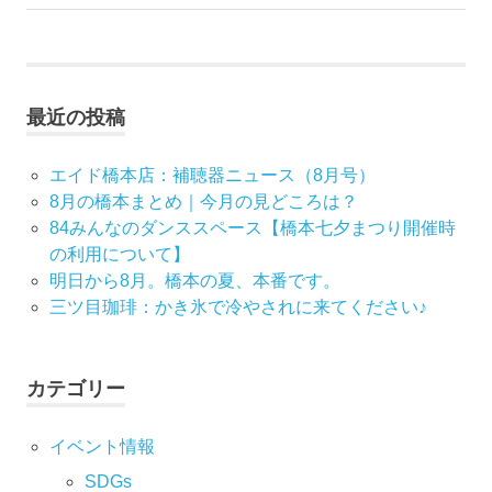
記
事:
ナ
事:
ビ
最近の投稿
ゲ
ー
エイド橋本店：補聴器ニュース（8月号）
8月の橋本まとめ｜今月の見どころは？
シ
84みんなのダンススペース【橋本七夕まつり開催時
の利用について】
ョ
明日から8月。橋本の夏、本番です。
ン
三ツ目珈琲：かき氷で冷やされに来てください♪
カテゴリー
イベント情報
SDGs