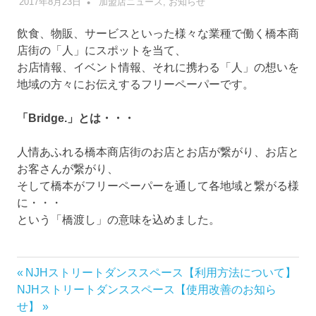
2017年8月23日
管理者
加盟店ニュース
,
お知らせ
飲食、物販、サービスといった様々な業種で働く橋本商
店街の「人」にスポットを当て、
お店情報、イベント情報、それに携わる「人」の想いを
地域の方々にお伝えするフリーペーパーです。
「Bridge.」とは・・・
人情あふれる橋本商店街のお店とお店が繋がり、お店と
お客さんが繋がり、
そして橋本がフリーペーパーを通して各地域と繋がる様
に・・・
という「橋渡し」の意味を込めました。
前
NJHストリートダンススペース【利用方法について】
投
次
の
NJHストリートダンススペース【使用改善のお知ら
稿
の
記
せ】