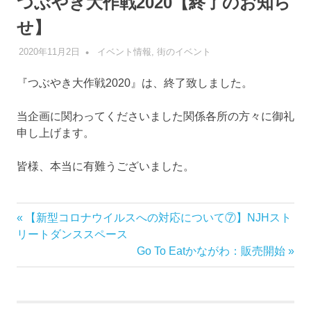
つぶやき大作戦2020【終了のお知ら
せ】
2020年11月2日
管理者
イベント情報
,
街のイベント
『つぶやき大作戦2020』は、終了致しました。
当企画に関わってくださいました関係各所の方々に御礼
申し上げます。
皆様、本当に有難うございました。
前
【新型コロナウイルスへの対応について⑦】NJHスト
投
の
リートダンススペース
稿
記
次
Go To Eatかながわ：販売開始
事:
の
ナ
記
事:
ビ