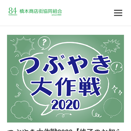
MENU
コ
ン
テ
ン
ツ
へ
ス
キ
ッ
プ