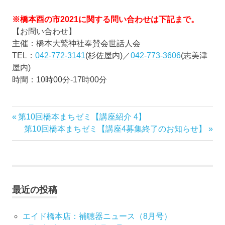
※橋本酉の市2021に関する問い合わせは下記まで。
【お問い合わせ】
主催：橋本大鷲神社奉賛会世話人会
TEL：
042-772-3141
(杉佐屋内)／
042-773-3606
(志美津
屋内)
時間：10時00分-17時00分
前
第10回橋本まちゼミ【講座紹介 4】
投
の
次
第10回橋本まちゼミ【講座4募集終了のお知らせ】
稿
記
の
事:
記
ナ
事:
ビ
最近の投稿
ゲ
エイド橋本店：補聴器ニュース（8月号）