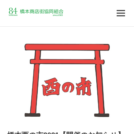
MENU
コ
ン
テ
ン
ツ
へ
ス
キ
ッ
プ