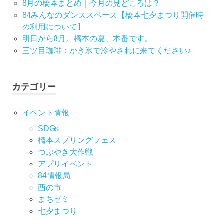
ー
8月の橋本まとめ｜今月の見どころは？
84みんなのダンススペース【橋本七夕まつり開催時
シ
の利用について】
明日から8月。橋本の夏、本番です。
ョ
三ツ目珈琲：かき氷で冷やされに来てください♪
ン
カテゴリー
イベント情報
SDGs
橋本スプリングフェス
つぶやき大作戦
アプリイベント
84情報局
酉の市
まちゼミ
七⼣まつり