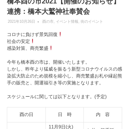
橋本酉の市2021【開催のお知らせ】
連携：橋本大鷲神社奉賛会
2021年10月26日
管理者
酉の市
,
イベント情報
,
街のイベント
コロナに負けず景気回復
社会の安定
感染対策、商売繁盛
今年も橋本酉の市は、開催いたします。
しかし、昨年より猛威を振るう新型コロナウイルスの感
染拡大防止のため規模を縮小し、商売繁盛お札や縁起熊
手の販売と、開運福引き等の実施となります。
スケジュールに関しては以下となります。(予定)
酉の日
日 時
内 容
11月9日(火)