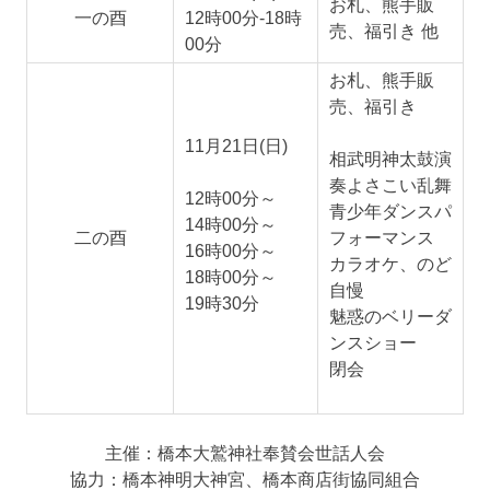
お札、熊手販
一の酉
12時00分-18時
売、福引き 他
00分
お札、熊手販
売、福引き
11月21日(日)
相武明神太鼓演
奏よさこい乱舞
12時00分～
青少年ダンスパ
14時00分～
二の酉
フォーマンス
16時00分～
カラオケ、のど
18時00分～
自慢
19時30分
魅惑のベリーダ
ンスショー
閉会
主催：橋本大鷲神社奉賛会世話人会
協力：橋本神明大神宮、橋本商店街協同組合