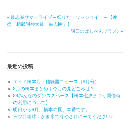
前
鼓志團サマーライブ～祭りだ！ワッショイ！～【連
投
の
携：相武明神太鼓「鼓志團」】
稿
記
次
明日のはしべんプラス♪
事:
の
ナ
記
事:
ビ
最近の投稿
ゲ
ー
エイド橋本店：補聴器ニュース（8月号）
8月の橋本まとめ｜今月の見どころは？
シ
84みんなのダンススペース【橋本七夕まつり開催時
の利用について】
ョ
明日から8月。橋本の夏、本番です。
ン
三ツ目珈琲：かき氷で冷やされに来てください♪