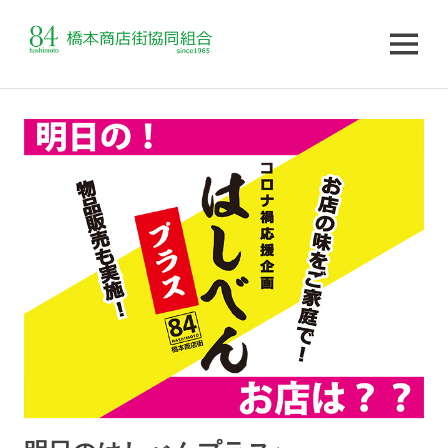
MENU
コ
ン
テ
ン
ツ
へ
ス
キ
ッ
プ