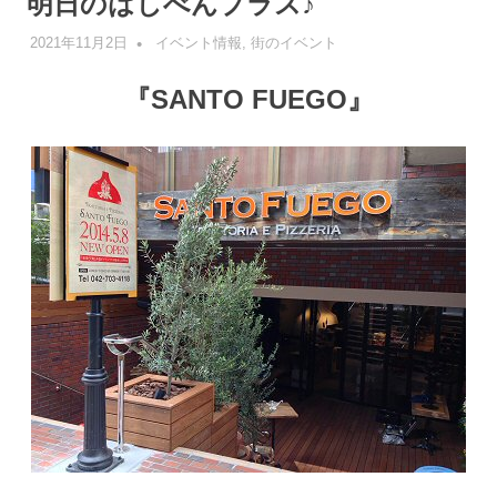
明日のはしべんプラス♪
2021年11月2日
管理者
イベント情報
,
街のイベント
『SANTO FUEGO』