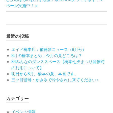
稿
の
記
ペーン実施中！
記
事:
ナ
事:
ビ
最近の投稿
ゲ
ー
エイド橋本店：補聴器ニュース（8月号）
8月の橋本まとめ｜今月の見どころは？
シ
84みんなのダンススペース【橋本七夕まつり開催時
の利用について】
ョ
明日から8月。橋本の夏、本番です。
ン
三ツ目珈琲：かき氷で冷やされに来てください♪
カテゴリー
イベント情報