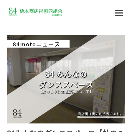
MENU
コ
ン
テ
ン
ツ
へ
ス
キ
ッ
プ