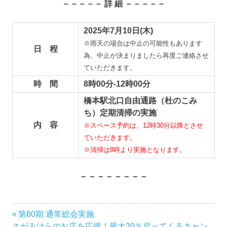
－－－－－ 詳 細 －－－－－
2025年7月10日(木)
※雨天の場合は中止の可能性もあります
日 程
為、中止が決まりましたら再度ご連絡させ
ていただきます。
時 間
8時00分-12時00分
橋本駅北口自由通路（杜のこみ
ち）定期清掃の実施
内 容
※スペース予約は、12時30分以降とさせ
ていただきます。
※清掃は8時より実施となります。
－－－－－－－－
前
第60期 通常総会実施
投
次
の
さがみはらのお店を応援！最大20％戻ってくるキャン