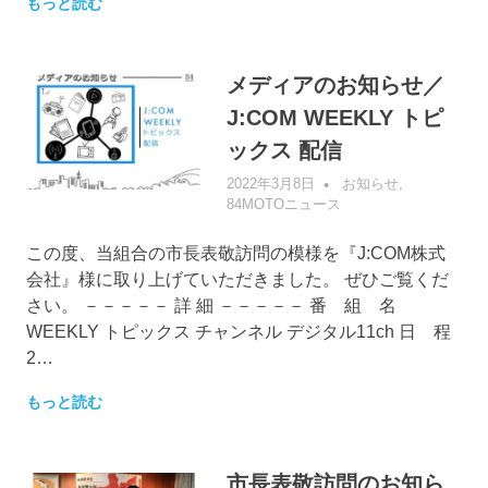
もっと読む
メディアのお知らせ／
J:COM WEEKLY トピ
ックス 配信
2022年3月8日
管理者
お知らせ
,
84MOTOニュース
この度、当組合の市長表敬訪問の模様を『J:COM株式
会社』様に取り上げていただきました。 ぜひご覧くだ
さい。 －－－－－ 詳 細 －－－－－ 番 組 名
WEEKLY トピックス チャンネル デジタル11ch 日 程
2…
もっと読む
市長表敬訪問のお知ら