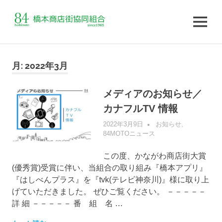
MENU
コ
ン
月:
2022年3月
テ
ン
メディアのお知らせ／
ツ
カナフルTV 情報
へ
ス
2022年3月9日
管理者
お知らせ
,
キ
84MOTOニュース
ッ
プ
この度、かながわ商店街大賞
(優秀賞)受賞に伴い、当組合の取り組み『橋本アプリ』
『はしべんプラス』を『tvk(テレビ神奈川)』様に取り上
げていただきました。 ぜひご覧ください。 －－－－－
詳 細 －－－－－ 番 組 名 …