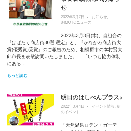
せ
2022年3月7日
管理者
お知らせ
,
84MOTOニュース
2022年3月3日(木)、当組合の
『はばたく商店街30選 選定』と、『かながわ商店街大
賞(優秀賞)受賞』のご報告のため、相模原市の本村賢太
郎市長を表敬訪問いたしました。 「いつも協力体制
にある…
もっと読む
明日のはしべんプラス♪
2022年3月4日
管理者
イベント情報
,
街
のイベント
『天然温泉ロテン・ガーデ