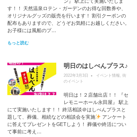
ン』 駅上にて実施いたしま
す！！ 天然温泉ロテン・ガーデンのお得な回数券や、
オリジナルグッズの販売を行います！ 割引クーポンの
配布もありますので、どうぞお気軽にお越しください。
お子様には風船のプ…
もっと読む
明日のはしべんプラス♪
2022年3月3日
管理者
イベント情報
,
街
のイベント
明日は！２店舗出店！！ 『セ
レモニーホール永田屋』 駅上
にて実施いたします！！ 終活相談＠はしべんプラスと
題して、葬儀、相続などの相談会を実施
アンケート
に答えてプレゼントをGETしよう！ 葬儀や終活につい
て事前に考え…