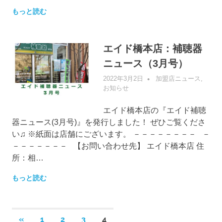
もっと読む
エイド橋本店：補聴器
ニュース（3月号）
2022年3月2日
管理者
加盟店ニュース
,
お知らせ
エイド橋本店の『エイド補聴
器ニュース(3月号)』を発行しました！ ぜひご覧くださ
い♫ ※紙面は店舗にございます。 －－－－－－－－ －
－－－－－－－ 【お問い合わせ先】 エイド橋本店 住
所：相…
もっと読む
投
前
«
1
2
3
4