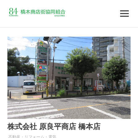
MENU
コ
ン
テ
ン
ツ
へ
ス
キ
ッ
プ
株式会社 原良平商店 橋本店
不動産・リフォーム・電気