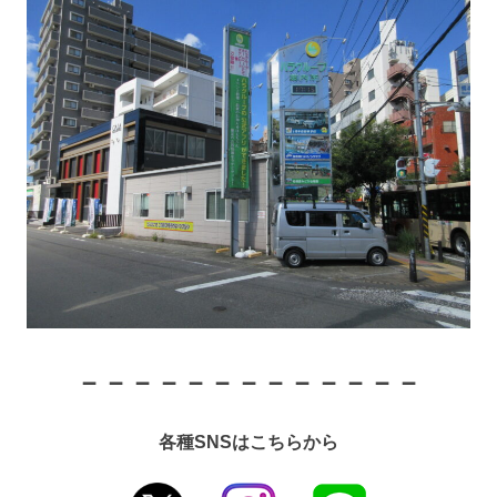
－－－－－－－－－－－－－
各種SNSはこちらから