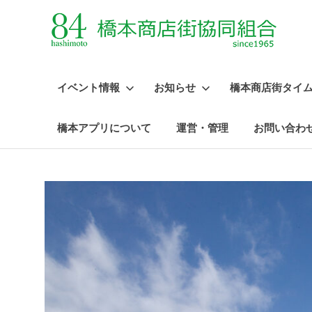
イベント情報
お知らせ
橋本商店街タイ
橋本アプリについて
運営・管理
お問い合わ
コ
ン
テ
ン
ツ
へ
ス
キ
ッ
プ