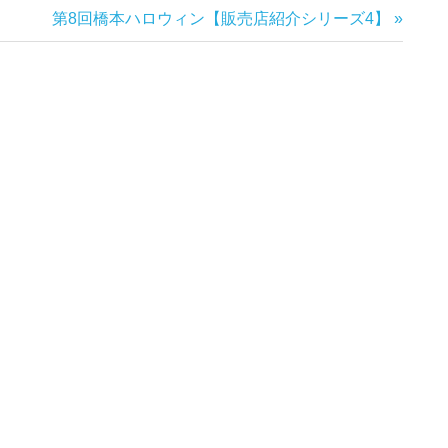
次
第8回橋本ハロウィン【販売店紹介シリーズ4】
の
記
事: