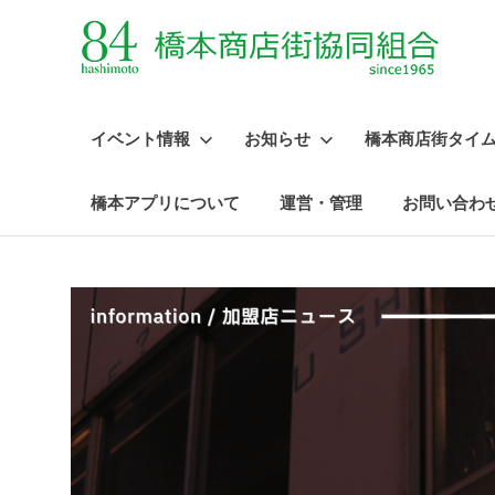
イベント情報
お知らせ
橋本商店街タイ
橋本アプリについて
運営・管理
お問い合わ
コ
ン
テ
ン
ツ
へ
ス
キ
ッ
プ