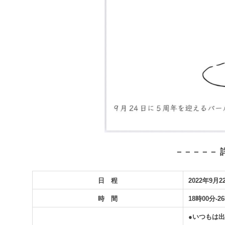
－－－－－ 
日 程
2022年9月22
時 間
18時00分-2
●いつもは