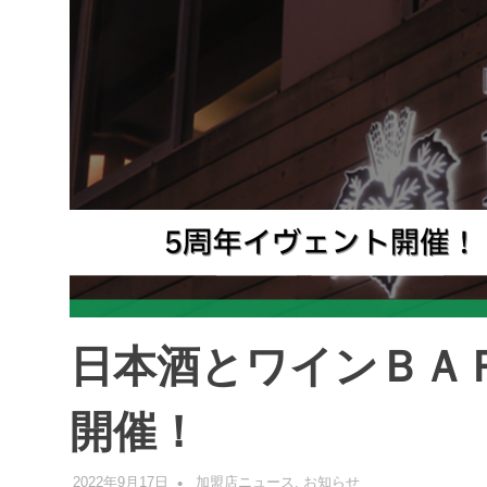
日本酒とワインＢＡ
開催！
2022年9月17日
管理者
加盟店ニュース
,
お知らせ