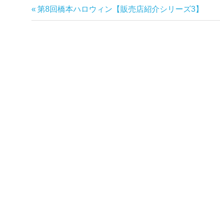
前
第8回橋本ハロウィン【販売店紹介シリーズ3】
投
の
稿
記
事:
ナ
ビ
ゲ
ー
シ
ョ
ン