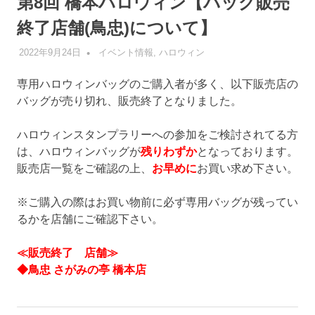
第8回 橋本ハロウィン【バッグ販売
終了店舗(鳥忠)について】
2022年9月24日
管理者
イベント情報
,
ハロウィン
専用ハロウィンバッグのご購入者が多く、以下販売店の
バッグが売り切れ、販売終了となりました。
ハロウィンスタンプラリーへの参加をご検討されてる方
は、ハロウィンバッグが
残りわずか
となっております。
販売店一覧をご確認の上、
お早めに
お買い求め下さい。
※ご購入の際はお買い物前に必ず専用バッグが残ってい
るかを店舗にご確認下さい。
≪販売終了 店舗≫
◆鳥忠 さがみの亭 橋本店