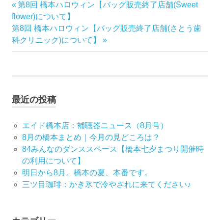
前
第8回 橋本ハロウィン【バッグ販売終了店舗(Sweet
投
の
flower)について】
稿
次
記
第8回 橋本ハロウィン【バッグ販売終了店舗(さとう歯
の
事:
科クリニック)について】
ナ
記
事:
ビ
ゲ
最近の投稿
ー
エイド橋本店：補聴器ニュース（8月号）
シ
8月の橋本まとめ｜今月の見どころは？
84みんなのダンススペース【橋本七夕まつり開催時
ョ
の利用について】
ン
明日から8月。橋本の夏、本番です。
三ツ目珈琲：かき氷で冷やされに来てください♪