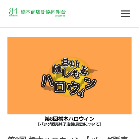
MENU
コ
ン
テ
ン
ツ
へ
ス
キ
ッ
プ