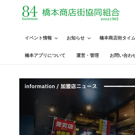
イベント情報
お知らせ
橋本商店街タイ
橋本アプリについて
運営・管理
お問い合わ
コ
ン
テ
ン
ツ
へ
ス
キ
ッ
プ